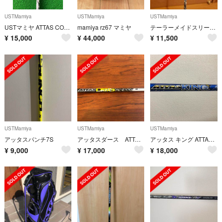
USTMamiya
USTMamiya
USTMamiya
USTマミヤ ATTAS COOL 6s テーラーメイドスリーブ付 ドライバー用
mamiya rz67 マミヤ
テーラーメイドスリーブ付き ATTAS COOOL6
¥
15,000
¥
44,000
¥
11,500
USTMamiya
USTMamiya
USTMamiya
アッタスパンチ7S
アッタスダース ATTAS DAAAS 6S PINGスリーブ付【週末値下げ】
アッタス キング ATTAS KING テーラーメイド ドライバー用 4X
¥
9,000
¥
17,000
¥
18,000