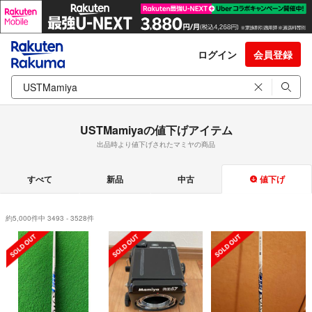
ログイン
会員登録
USTMamiyaの値下げアイテム
出品時より値下げされたマミヤの商品
すべて
新品
中古
値下げ
約5,000件中 3493 - 3528件