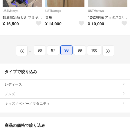
USTMamiya
USTMamiya
USTMamiya
数量限定品 USTマミヤ アッタス キャディバッグ Mamiya ATTAS
専用
12/23削除 アッタスG7 6Sテーラーメイドスリーブ 44インチ
¥
16,500
¥
14,000
¥
10,000
…
96
97
98
99
100
タイプで絞り込み
レディース
メンズ
キッズ／ベビー／マタニティ
商品の価格で絞り込み