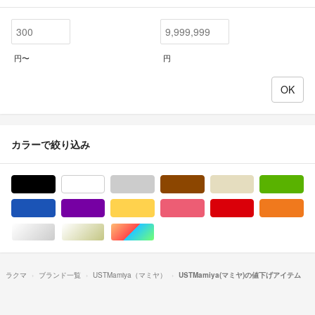
円〜
円
カラーで絞り込み
ブラック/黒色系
ホワイト/白色系
グレー/灰色系
ブラウン/茶色系
ベージュ系
グ
ブルー・ネイビー/青色系
パープル/紫色系
イエロー/黄色系
ピンク/桃色系
レッド/赤色系
オ
シルバー/銀色系
ゴールド/金色系
マルチカラー
ラクマ
ブランド一覧
USTMamiya（マミヤ）
USTMamiya(マミヤ)の値下げアイテム