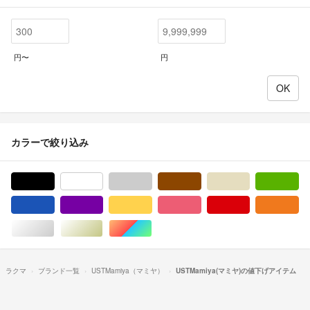
円〜
円
カラーで絞り込み
ブラック/黒色系
ホワイト/白色系
グレー/灰色系
ブラウン/茶色系
ベージュ系
グ
ブルー・ネイビー/青色系
パープル/紫色系
イエロー/黄色系
ピンク/桃色系
レッド/赤色系
オ
シルバー/銀色系
ゴールド/金色系
マルチカラー
ラクマ
ブランド一覧
USTMamiya（マミヤ）
USTMamiya(マミヤ)の値下げアイテム