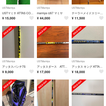
USTMamiya
USTMamiya
USTMamiya
USTマミヤ ATTAS COOL 6s テーラーメイドスリーブ付 ドライバー用
mamiya rz67 マミヤ
テーラーメイドスリーブ付き ATTAS COOOL6
¥
15,000
¥
44,000
¥
11,500
USTMamiya
USTMamiya
USTMamiya
アッタスパンチ7S
アッタスダース ATTAS DAAAS 6S PINGスリーブ付【週末値下げ】
アッタス キング ATTAS KING テーラーメイド ドライバー用 4X
¥
9,000
¥
17,000
¥
18,000