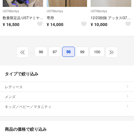
USTMamiya
USTMamiya
USTMamiya
数量限定品 USTマミヤ アッタス キャディバッグ Mamiya ATTAS
専用
12/23削除 アッタスG7 6Sテーラーメイドスリーブ 44インチ
¥
16,500
¥
14,000
¥
10,000
…
96
97
98
99
100
タイプで絞り込み
レディース
メンズ
キッズ／ベビー／マタニティ
商品の価格で絞り込み