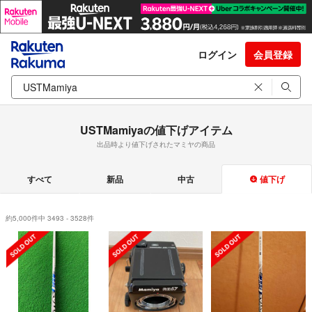
ログイン
会員登録
USTMamiyaの値下げアイテム
出品時より値下げされたマミヤの商品
すべて
新品
中古
値下げ
約5,000件中 3493 - 3528件