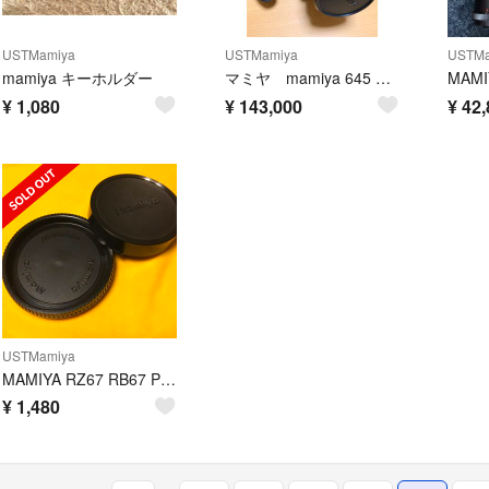
USTMamiya
USTMamiya
USTMa
mamiya キーホルダー
マミヤ mamiya 645 PRO 本体とレンズ3本
¥
1,080
¥
143,000
¥
42,
USTMamiya
MAMIYA RZ67 RB67 PRO SD レンズリア&ボディキャップセット
¥
1,480