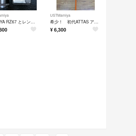
miya
USTMamiya
MAMIYA RZ67 とレンズ3本 ジャンク品
希少！ 初代ATTAS アッタス USTMamiya タイトリスト用スリーブ付き
800
¥
6,300