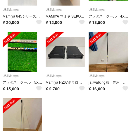
USTMamiya
USTMamiya
USTMamiya
Mamiya 645シリーズ用 Sekor セコールC 45mm F2.8
MAMIYA マミヤ SEKOR C 90mm F3.8
アッタス クール 4X 短尺 キャロウェイスリーブ
¥
20,000
¥
12,000
¥
13,500
USTMamiya
USTMamiya
USTMamiya
アッタス クール 5X キャロウェイ スリーブ
Mamiya RZ67ポラロイドパック2個
jat walking様 専用 ping スリーブ付き the attas 5x
¥
15,000
¥
2,700
¥
16,000