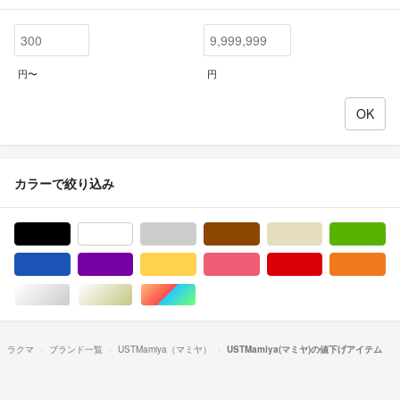
円〜
円
カラーで絞り込み
ブラック/黒色系
ホワイト/白色系
グレー/灰色系
ブラウン/茶色系
ベージュ系
グ
ブルー・ネイビー/青色系
パープル/紫色系
イエロー/黄色系
ピンク/桃色系
レッド/赤色系
オ
シルバー/銀色系
ゴールド/金色系
マルチカラー
ラクマ
ブランド一覧
USTMamiya（マミヤ）
USTMamiya(マミヤ)の値下げアイテム