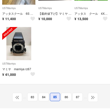
USTMamiya
USTMamiya
USTMamiya
アッタスクール 6S 美品 最終お値下げ sakurasaku様専用
【最終値下げ】マミヤ ATTAS 5GoGo 6S （アッタス ゴーゴーゴー）
アッタス クール 4X 短尺 キャロウェイスリーブ
¥
11,400
¥
10,000
¥
13,500
USTMamiya
マミヤ mamiya rz67
¥
41,000
…
83
84
85
86
87
…