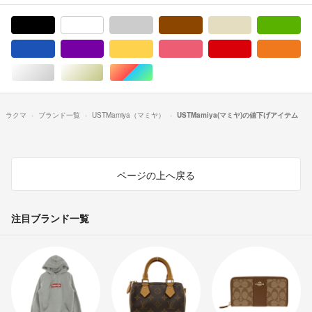
ブラック/黒色系
ホワイト/白色系
グレー/灰色系
ブラウン/茶色系
ベージュ系
グ
ブルー・ネイビー/青色系
パープル/紫色系
イエロー/黄色系
ピンク/桃色系
レッド/赤色系
オ
シルバー/銀色系
ゴールド/金色系
マルチカラー
ラクマ
ブランド一覧
USTMamiya（マミヤ）
USTMamiya(マミヤ)の値下げアイテム
ページの上へ戻る
注目ブランド一覧