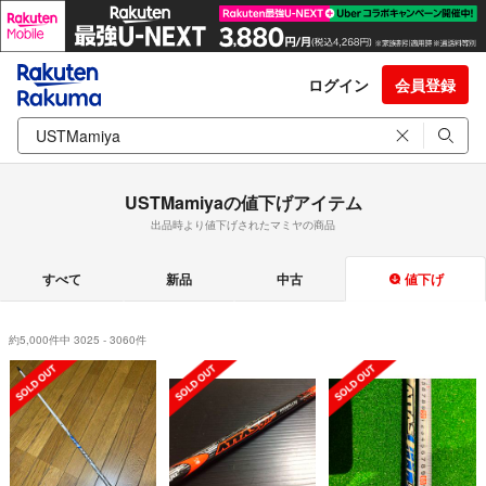
ログイン
会員登録
USTMamiyaの値下げアイテム
出品時より値下げされたマミヤの商品
すべて
新品
中古
値下げ
約5,000件中 3025 - 3060件