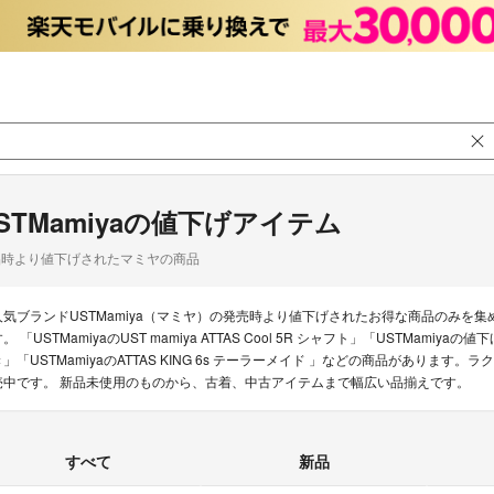
STMamiyaの値下げアイテム
品時より値下げされたマミヤの商品
人気ブランドUSTMamiya（マミヤ）の発売時より値下げされたお得な商品のみを
。 「USTMamiyaのUST mamiya ATTAS Cool 5R シャフト」「USTMamiyaの
き」「USTMamiyaのATTAS KING 6s テーラーメイド 」などの商品があります。
売中です。 新品未使用のものから、古着、中古アイテムまで幅広い品揃えです。
すべて
新品