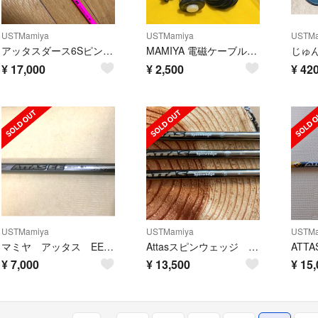
USTMamiya
USTMamiya
USTMa
アッタスダース6Sピンクバージョン
MAMIYA 電磁ケーブルレリーズ TypeB 長尺4m 美品 645/67用
じゅん
¥
17,000
¥
2,500
¥
420
USTMamiya
USTMamiya
USTMa
マミヤ アッタス EE65（Ｓ）
Attasスピンウェッジ 125S 3本セット
¥
7,000
¥
13,500
¥
15,