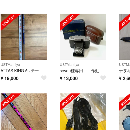
USTMamiya
USTMamiya
USTMa
ATTAS KING 6s テーラーメイド
seven様専用 作動確認済MAMIYA -6 ⅣB元箱、純正本革ケース
¥
19,000
¥
13,000
¥
2,6