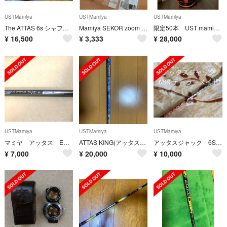
USTMamiya
USTMamiya
USTMamiya
The ATTAS 6s シャフト スリーブ付き(タイトリスト)
Mamiya SEKOR zoom z f=100-200mm マミヤRZ用
限定50本 UST mamiya ATTAS 11キャディバック ヘッドカバー付
¥
16,500
¥
3,333
¥
28,000
USTMamiya
USTMamiya
USTMamiya
マミヤ アッタス EE65（Ｓ）
ATTAS KING(アッタスキング)
アッタスジャック 6SR テーラーメイド
¥
7,000
¥
20,000
¥
10,000