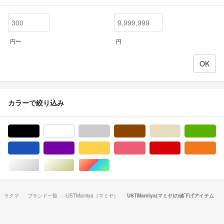
円〜
円
カラーで絞り込み
ブラック/黒色系
ホワイト/白色系
グレー/灰色系
ブラウン/茶色系
ベージュ系
グ
ブルー・ネイビー/青色系
パープル/紫色系
イエロー/黄色系
ピンク/桃色系
レッド/赤色系
オ
シルバー/銀色系
ゴールド/金色系
マルチカラー
ラクマ
ブランド一覧
USTMamiya（マミヤ）
USTMamiya(マミヤ)の値下げアイテム