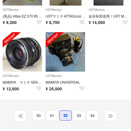
USTMamiya
USTMamiya
USTMamiya
(美品) Attas EZ 370 85s テーラーメイドスリーブ付 シャフト
USTマミヤ ATTAScool アッタスクール5R ピンG400対応スリーブ
金谷拓実使用！UST Mamiya The ATTAS 4R
¥
9,300
¥
8,700
¥
14,000
USTMamiya
USTMamiya
MAMIYA マミヤ SEKOR C 90mm F3.8 単焦点レンズ
MAMIYA UNIVERSAL
¥
12,000
¥
25,000
…
50
51
52
53
54
…