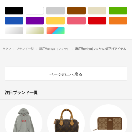
ブラック/黒色系
ホワイト/白色系
グレー/灰色系
ブラウン/茶色系
ベージュ系
グ
ブルー・ネイビー/青色系
パープル/紫色系
イエロー/黄色系
ピンク/桃色系
レッド/赤色系
オ
シルバー/銀色系
ゴールド/金色系
マルチカラー
ラクマ
ブランド一覧
USTMamiya（マミヤ）
USTMamiya(マミヤ)の値下げアイテム
ページの上へ戻る
注目ブランド一覧