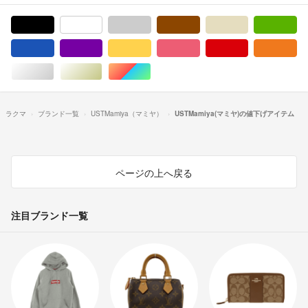
ブラック/黒色系
ホワイト/白色系
グレー/灰色系
ブラウン/茶色系
ベージュ系
グ
ブルー・ネイビー/青色系
パープル/紫色系
イエロー/黄色系
ピンク/桃色系
レッド/赤色系
オ
シルバー/銀色系
ゴールド/金色系
マルチカラー
ラクマ
ブランド一覧
USTMamiya（マミヤ）
USTMamiya(マミヤ)の値下げアイテム
ページの上へ戻る
注目ブランド一覧