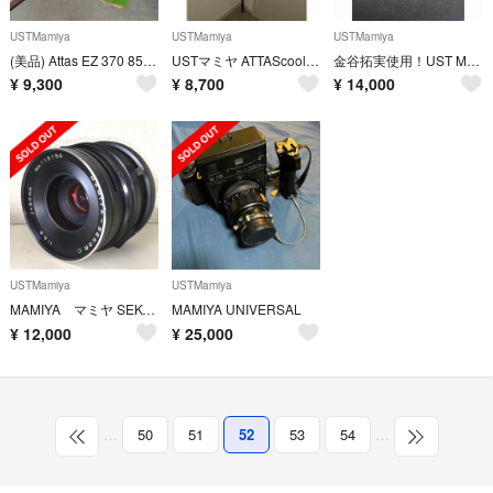
USTMamiya
USTMamiya
USTMamiya
(美品) Attas EZ 370 85s テーラーメイドスリーブ付 シャフト
USTマミヤ ATTAScool アッタスクール5R ピンG400対応スリーブ
金谷拓実使用！UST Mamiya The ATTAS 4R
¥
9,300
¥
8,700
¥
14,000
USTMamiya
USTMamiya
MAMIYA マミヤ SEKOR C 90mm F3.8 単焦点レンズ
MAMIYA UNIVERSAL
¥
12,000
¥
25,000
…
50
51
52
53
54
…