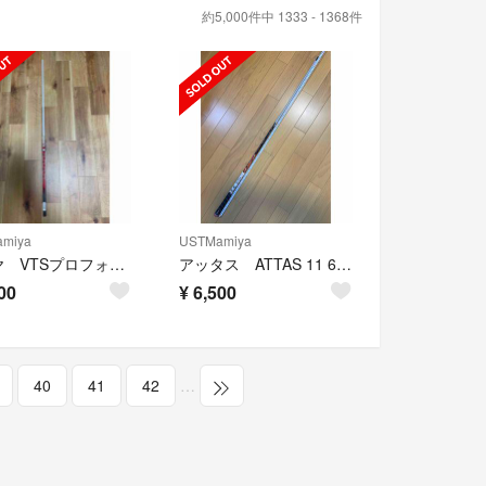
約5,000件中 1333 - 1368件
miya
USTMamiya
マミヤ VTSプロフォース シルバー 6S
アッタス ATTAS 11 6S シャフト単品
00
¥
6,500
40
41
42
…