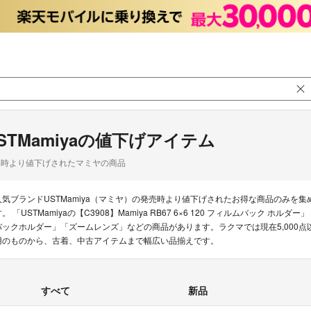
STMamiyaの値下げアイテム
品時より値下げされたマミヤの商品
人気ブランドUSTMamiya（マミヤ）の発売時より値下げされたお得な商品のみを
。 「USTMamiyaの【C3908】Mamiya RB67 6×6 120 フィルムバック ホルダー」「U
バックホルダー」「ズームレンズ」などの商品があります。ラクマでは現在5,000点以
用のものから、古着、中古アイテムまで幅広い品揃えです。
すべて
新品