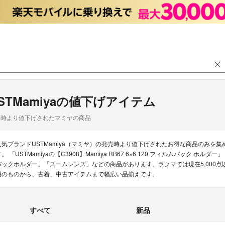
STMamiyaの値下げアイテム
品時より値下げされたマミヤの商品
人気ブランドUSTMamiya（マミヤ）の発売時より値下げされたお得な商品のみを
。 「USTMamiyaの【C3908】Mamiya RB67 6×6 120 フィルムバック ホルダー」「U
バックホルダー」「ズームレンズ」などの商品があります。ラクマでは現在5,000点以
用のものから、古着、中古アイテムまで幅広い品揃えです。
すべて
新品