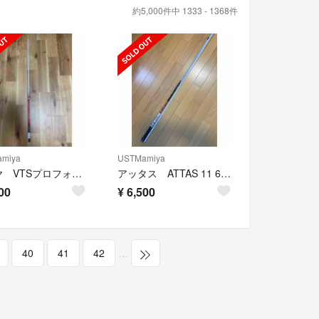
約5,000件中 1333 - 1368件
miya
USTMamiya
マミヤ VTSプロフォース シルバー 6S
アッタス ATTAS 11 6S シャフト単品
00
¥
6,500
40
41
42
…