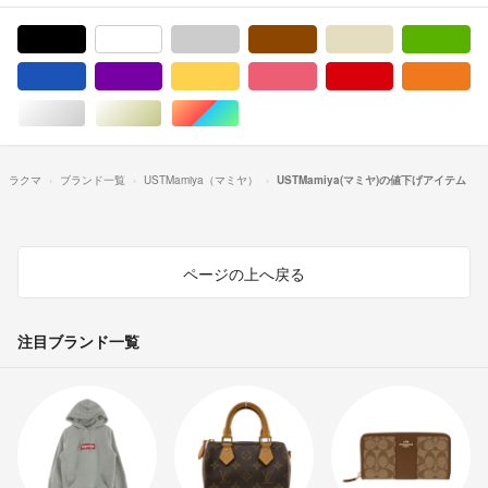
ブラック/黒色系
ホワイト/白色系
グレー/灰色系
ブラウン/茶色系
ベージュ系
グ
ブルー・ネイビー/青色系
パープル/紫色系
イエロー/黄色系
ピンク/桃色系
レッド/赤色系
オ
シルバー/銀色系
ゴールド/金色系
マルチカラー
ラクマ
ブランド一覧
USTMamiya（マミヤ）
USTMamiya(マミヤ)の値下げアイテム
ページの上へ戻る
注目ブランド一覧