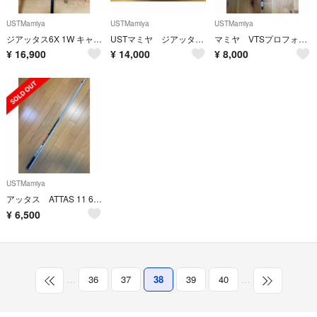
USTMamiya
USTMamiya
USTMamiya
ジアッタス6X 1W キャロウェイスリーブ対応
USTマミヤ ジアッタス5S キャロウェイスリーブ
マミヤ VTSプロフォース シルバー 6S
¥
16,900
¥
14,000
¥
8,000
USTMamiya
アッタス ATTAS 11 6S シャフト単品
¥
6,500
…
36
37
38
39
40
…