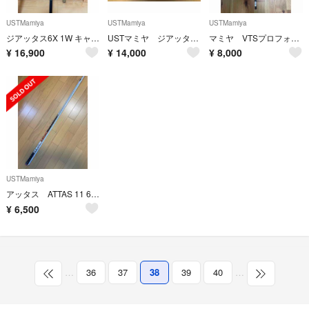
USTMamiya
USTMamiya
USTMamiya
ジアッタス6X 1W キャロウェイスリーブ対応
USTマミヤ ジアッタス5S キャロウェイスリーブ
マミヤ VTSプロフォース シルバー 6S
¥
16,900
¥
14,000
¥
8,000
USTMamiya
アッタス ATTAS 11 6S シャフト単品
¥
6,500
…
36
37
38
39
40
…