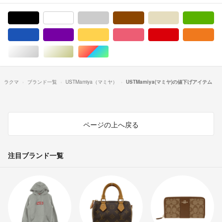
ブラック/黒色系
ホワイト/白色系
グレー/灰色系
ブラウン/茶色系
ベージュ系
グ
ブルー・ネイビー/青色系
パープル/紫色系
イエロー/黄色系
ピンク/桃色系
レッド/赤色系
オ
シルバー/銀色系
ゴールド/金色系
マルチカラー
ラクマ
ブランド一覧
USTMamiya（マミヤ）
USTMamiya(マミヤ)の値下げアイテム
ページの上へ戻る
注目ブランド一覧