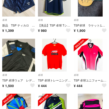
卓球
卓球
卓球
新品 TSP ティカロ パンツ 男女兼用 XS ネイビー 卓球 ユニフォーム
【美品】TSP 卓球 Tシャツ ヤマト卓球
TSP卓球 ラケット;Levant
¥
1,399
¥
980
¥
1,900
卓球
卓球
卓球
TSP 卓球ウェア レディース サイズᒪ
TSP 卓球トレーニングシャツ 練習着 赤 S Sサイズ 中古 W025
TSP 卓球ユニフォーム Mサイズ 格安★中古 U158
¥
1,500
¥
444
¥
444