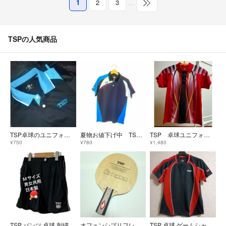
1
2
3
…
TSPの人気商品
TSP卓球のユニフォーム
夏物お値下げ中 TSP ポロシャツ Mサイズ ネイビー/ブルー/ホワイト 訳あり品
TSP 卓球ユニフォーム Ｍ 中古品
¥750
¥780
¥1,480
TSP パンツ 卓球 刺繍ロゴ 濃ブラック Mサイズ男女共用 日本製【美品】
オフェンシブリフレックスシステム CH
TSP 卓球 ゲームシャツ Sサイズ ユニフォーム JTTA公認