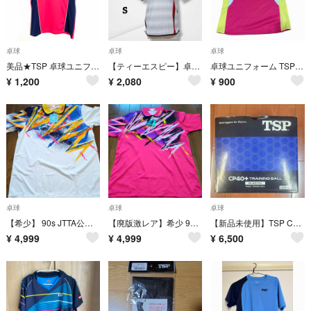
卓球
卓球
卓球
美品★TSP 卓球ユニフォーム Mサイズ 中古 ピンク U371
【ティーエスピー】卓球 ゲームシャツ 総柄 スポーツウェア 吸汗速乾 軽量 S
卓球ユニフォーム TSP レディース ピンク L
¥
1,200
¥
2,080
¥
900
卓球
卓球
卓球
【希少】 90s JTTA公認 TSP 卓球ゲームシャツ ポロシャツ XL
【廃版激レア】希少 90s JTTA公認 TSP 卓球ゲームシャツ ポロシャツ XO
【新品未使用】TSP CP40+ 卓球トレーニングボール 10ダース(120球) victas cp40+ 010071
¥
4,999
¥
4,999
¥
6,500