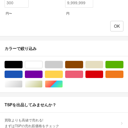
円〜
円
カラーで絞り込み
ブラック/黒色系
ホワイト/白色系
グレー/灰色系
ブラウン/茶色系
ベージュ系
グ
ブルー・ネイビー/青色系
パープル/紫色系
イエロー/黄色系
ピンク/桃色系
レッド/赤色系
オ
シルバー/銀色系
ゴールド/金色系
マルチカラー
TSPを出品してみませんか？
買取よりも高値で売れる!
まずはTSPの売れ筋価格をチェック