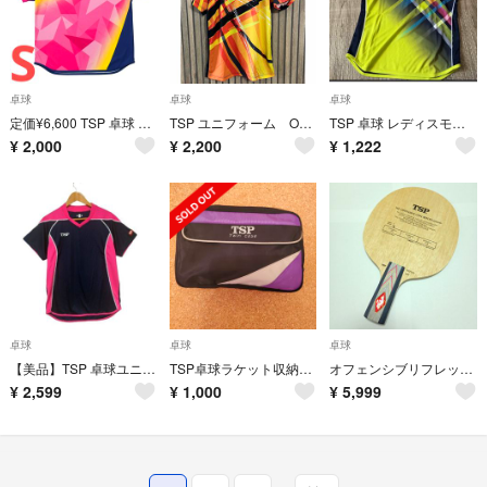
卓球
卓球
卓球
定価¥6,600 TSP 卓球 ゲームシャツ レディスアステルシャツ
TSP ユニフォーム Oサイズ オレンジ 卓球
TSP 卓球 レディスモデストシャツ 032411ライム SS
¥
2,000
¥
2,200
¥
1,222
卓球
卓球
卓球
【美品】TSP 卓球ユニフォーム ゲームシャツ 半袖トレーニングシャツ
TSP卓球ラケット収納ケース
オフェンシブリフレックスシステム CH
¥
2,599
¥
1,000
¥
5,999