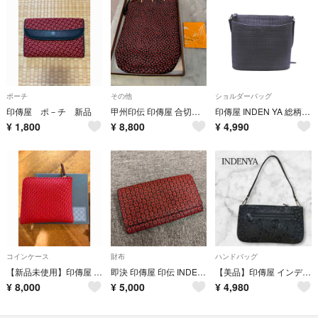
ポーチ
その他
ショルダーバッグ
印傳屋 ポ－チ 新品
甲州印伝 印傳屋 合切袋 マチ付 巾着 小花柄 手提げ袋 赤 バッグ
印傳屋 INDEN YA 総柄 ショルダー バッグ 黒 ■■ レディース
¥
1,800
¥
8,800
¥
4,990
コインケース
財布
ハンドバッグ
【新品未使用】印傳屋 小銭入
即決 印傳屋 印伝 INDEN-YA 長財布
【美品】印傳屋 インデンヤ ショルダー/ハンドバッグ 花柄 漆 レザー 黒
¥
8,000
¥
5,000
¥
4,980