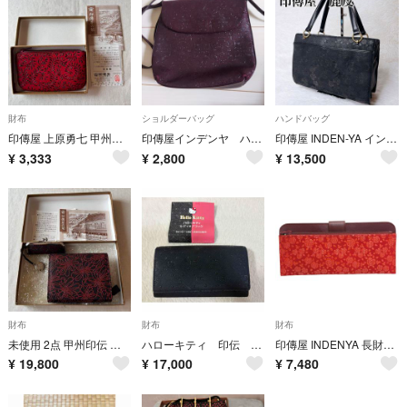
財布
ショルダーバッグ
ハンドバッグ
印傳屋 上原勇七 甲州印伝 小銭入れ コインケース 赤漆 箱付き 日本製
印傳屋インデンヤ ハンドバッグ ショルダーバッグ 肩がけ ボルドー
印傳屋 INDEN-YA インデンヤ ハンドバッグ ローゼポック 薔薇 ブラック
¥
3,333
¥
2,800
¥
13,500
財布
財布
財布
未使用 2点 甲州印伝 印傳屋 上原勇七 財布 線菊小 黒地×赤 印鑑ケース
ハローキティ 印伝 長財布 ブラック
印傳屋 INDENYA 長財布 レディース 送料無料 【中古】
¥
19,800
¥
17,000
¥
7,480