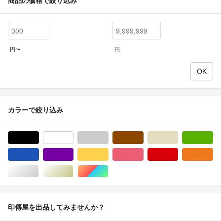
商品の価格で絞り込み
円〜
円
カラーで絞り込み
ブラック/黒色系
ホワイト/白色系
グレー/灰色系
ブラウン/茶色系
ベージュ系
グ
ブルー・ネイビー/青色系
パープル/紫色系
イエロー/黄色系
ピンク/桃色系
レッド/赤色系
オ
シルバー/銀色系
ゴールド/金色系
マルチカラー
印傳屋を出品してみませんか？