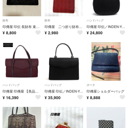
財布
財布
ハンドバッグ
印傳屋 印伝 長財布 束入れ 小銭入れなし とんぼ柄 漆 鹿革 ブラック 極美品 札入れ インデンヤ レザー ユニセックス
印傳屋 二つ折り財布 亀甲菊柄 甲州印伝 鹿革 漆 和柄 がま口
印傳屋 印伝／INDEN-YA バッグ ハンドバッグ 鞄 トートバッグ レディース 女性 女性用 レザー 革 本革 ブラック 黒 No.6327 27手提 漆塗り フォーマルバッグ 冠婚葬祭
¥
8,800
¥
2,980
¥
24,800
ハンドバッグ
ハンドバッグ
ポーチ
印傳屋 印傳屋 【美品】6404
印傳屋 印伝／INDEN-YA バッグ ハンドバッグ 鞄 トートバッグ レディース 女性 女性用 レザー 革 本革 ブラック 黒 6437 37ハンド 漆塗り フォーマルバッグ 冠婚葬祭
印傳屋ショルダーバッグ
¥
16,390
¥
35,900
¥
8,888