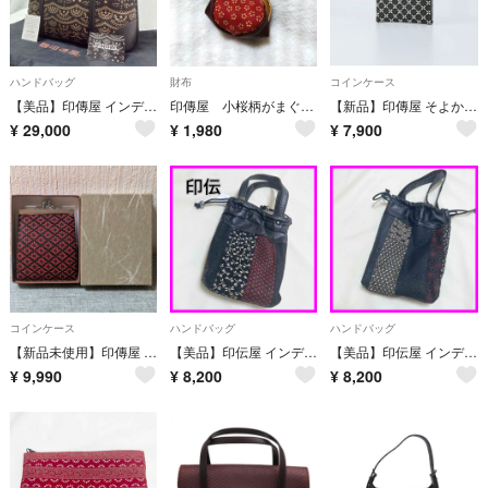
ハンドバッグ
財布
コインケース
【美品】印傳屋 インデンヤ PRIDEN プライデン 手提げバッグ レース柄
印傳屋 小桜柄がまぐちコインケース ミニ小銭入れ パッチワーク 甲州印伝 鹿革
【新品】印傳屋 そよか 小銭入れ コインケース
¥
29,000
¥
1,980
¥
7,900
コインケース
ハンドバッグ
ハンドバッグ
【新品未使用】印傳屋 がま口 二つ折り財布 菱菊 黒地×赤漆 箱付き
【美品】印伝屋 インデン 巾着 合切袋 パッチワーク 赤
【美品】印伝屋 インデン 巾着 合切袋 パッチワーク 黒
¥
9,990
¥
8,200
¥
8,200