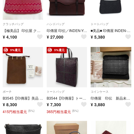
クラッチバッグ
ハンドバッグ
トートバッグ
【極美品】 印伝屋 クラッチバッグ セカンドバッグ 赤 和柄
印傳屋 印伝／INDEN-YA バッグ ハンドバッグ 鞄 トートバッグ レディース 女性 女性用 レザー 革 本革 レッド ブラウン 赤 茶 6404 Kアオリ 漆塗り フォーマルバッグ 冠婚葬祭
■美品■ 印傳屋 INDEN-YA インデンヤ 鹿革 漆塗り ハンドバッグ ショルダー 肩掛け レディース ブラック系 DP3662
¥
4,100
¥
27,000
¥
5,380
5%還元
5%還元
ポーチ
トートバッグ
コインケース
B3545【印傳屋】美品 巾着袋 合切袋 印伝 ポーチ 和装小物 甲州印伝 小物入れ 鹿革 漆 印伝巾着袋
B3544【印傳屋】トートバッグ 花唐草 黒漆 印伝 甲州印伝 鹿革
印傳屋 印伝 新品未使用 コインケース
¥
8,300
¥
7,300
¥
3,880
(5%)
(5%)
415円相当還元
365円相当還元