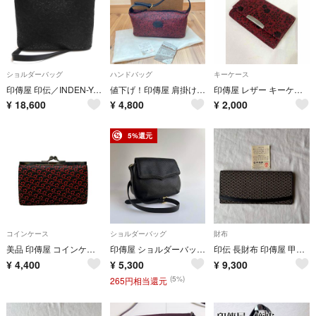
ショルダーバッグ
ハンドバッグ
キーケース
印傳屋 印伝／INDEN-YA バッグ ショルダーバッグ 鞄 レディース 女性 女性用 レザー 革 本革 ブラック 黒 No.6111 11ポシェット
値下げ！印傳屋 肩掛けバッグ 印伝 印傳
印傳屋 レザー キーケース 本革 花柄
¥
18,600
¥
4,800
¥
2,000
5%還元
コインケース
ショルダーバッグ
財布
美品 印傳屋 コインケース がま口 レディース INDENYA
印傳屋 ショルダーバッグ 鹿革 クロスボディ 斜め掛け ゴールド金具 ブラック
印伝 長財布 印傳屋 甲州印伝 上原勇七 財布 札入れ
¥
4,400
¥
5,300
¥
9,300
(5%)
265円相当還元