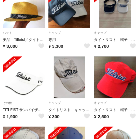
ハット
キャップ
キャップ
美品 Titleist／タイトリスト★ 麦わら 中折れハット
専用
タイトリスト 帽子 ゴルフ帽子 メンズ 未使用
¥
3,000
¥
3,300
¥
2,700
その他
キャップ
キャップ
TITLEIST サンバイザー ツアーバイザー バイカラー ロゴ ゴルフ 白
タイトリスト キャップ 帽子 ホワイト 白色 メンズ？ レディース？ 野球帽
タイトリスト 帽子 キャップ ゴルフ スポーツ
¥
1,900
¥
300
¥
2,500