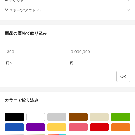
スポーツ/アウトドア
商品の価格で絞り込み
円〜
円
カラーで絞り込み
ブラック/黒色系
ホワイト/白色系
グレー/灰色系
ブラウン/茶色系
ベージュ系
グ
ブルー・ネイビー/青色系
パープル/紫色系
イエロー/黄色系
ピンク/桃色系
レッド/赤色系
オ