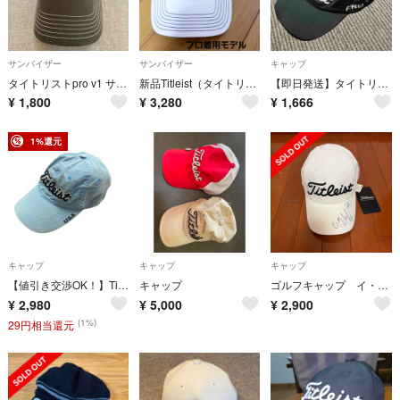
サンバイザー
サンバイザー
キャップ
タイトリストpro v1 サンバイザー
新品Titleist（タイトリスト）ツアープロモデル ゴルフサンバイザー
【即日発送】タイトリスト 黒 キャップ
¥
1,800
¥
3,280
¥
1,666
1%還元
キャップ
キャップ
キャップ
【値引き交渉OK！】Titleist タイトリスト ベースボールキャップ ゴルフ 水色 ライトブルー 古着
キャップ
ゴルフキャップ イ・ボミ サイン入り
¥
2,980
¥
5,000
¥
2,900
(1%)
29円相当還元