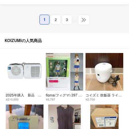
1
2
3
…
KOIZUMIの人気商品
2025年購入 新品 COIZUMI コイズミ ポータブルクーラー ラ・クール
figma(フィグマ) 297 小泉花陽(こいずみはなよ) ラブライブ! 完成品 可動フィギュア マックスファクトリー
コイズミ 炊飯器 ライスクッカー ミニ ホワイト KSC-1513 1.5合炊き
¥210,000
¥6,797
¥2,700