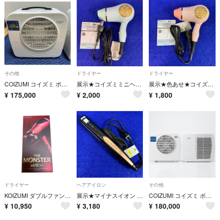
その他
ドライヤー
ドライヤー
COIZUMI コイズミ ポータブルクーラー ラ・クール 本体
展示★コイズミミニヘアドライヤー KHD-9730/G グリーン 驚くほどコンパクト。ポケットサイズのドライヤー『ポケドラ』
展示★色あせ★コイズミ ミニヘアドライヤー KHD-9730/P ピンク コンパクト。ポケットサイズのドライヤー『ポケドラ』
¥
175,000
¥
2,000
¥
1,800
ドライヤー
ヘアアイロン
その他
KOIZUMI ダブルファンドライヤー KHD-W910/R
展示★マイナスイオン ストレートヘアアイロン KOIZUMI コイズミ KHS-8230/K 120℃～200℃ 海外対応
COIZUMI コイズミ ポータブルクーラー ラ・クール 本体
¥
10,950
¥
3,180
¥
180,000