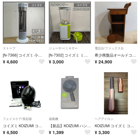
ストーブ
ジューサー/ミキサー
電話台/ファックス台
[N-7366] コイズミ 小泉 遠赤電気ストーブ 2023年製 KKH-0932
[N-7302] コイズミ ミルミキサー KMZ-0401/G
希少廃盤品オールドコイズミ 製ヴィンテージ木製ワゴン調 電話台 花台
¥
4,600
¥
3,000
¥
24,900
フェイスケア/美顔器
扇風機
ヘアアイロン
コイズミ KOIZUMI コイズミ/フェイススチーマー 2024年製 KBE-1540 ブラック ユニセックス / 240001154000
【新品】KOIZUMI ハンディファン KPF-0951/T トープ
KOIZUMI コイズミ コードレス前髪アイロンプラスKHR-6430
¥
4,500
¥
1,399
¥
3,300