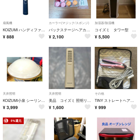
扇風機
カーラー(マジック/スポンジ)
加湿器/除湿機
KOIZUMI ハンディファン KPF-0904 ブルー 首掛け ハンズフリー 携帯扇風機
バックステージヘアカーラー(カーラー11本)
コイズミ タワー型 加湿器
¥
888
¥
2,100
¥
5,500
天井照明
天井照明
その他
KOIZUMI小泉 シーリングライト天井照明 AHN-42662 8～10畳用
美品 コイズミ 照明リモコン シーリングライト AEE690125
TINY ストレートヘアアイロン 本体
¥
3,999
¥
1,600
¥
999
5%還元