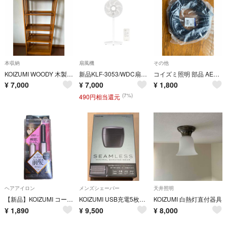
本収納
扇風機
その他
KOIZUMI WOODY 木製ラック 4段 シェルフ
新品KLF-3053/WDC扇風機リモコン付8段階首振りタイマー白アマゾン限定
コイズミ照明 部品 AE49775E
¥
7,000
¥
7,000
¥
1,800
(7%)
490円相当還元
ヘアアイロン
メンズシェーバー
天井照明
【新品】KOIZUMI コードレス前髪アイロン ピンク KHR-6420/P
KOIZUMI USB充電5枚刃シェーバー KMC-0800/H
KOIZUMI 白熱灯直付器具
¥
1,890
¥
9,500
¥
8,000