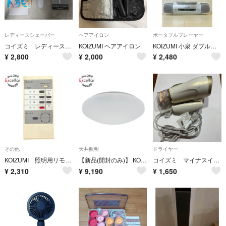
レディースシェーバー
ヘアアイロン
ポータブルプレーヤー
コイズミ レディース ボディシェーバー USB充電式 防水
KOIZUMI ヘアアイロン
KOIZUMI 小泉 ダブルラジカセ SAD-1232
¥
2,800
¥
2,000
¥
2,480
その他
天井照明
ドライヤー
KOIZUMI 照明用リモコン AE-90339
【新品(開封のみ)】 KOIZUMI LED小型シーリングライト BH15730
コイズミ マイナスイオン ヘアドライヤー
¥
2,310
¥
9,190
¥
1,650