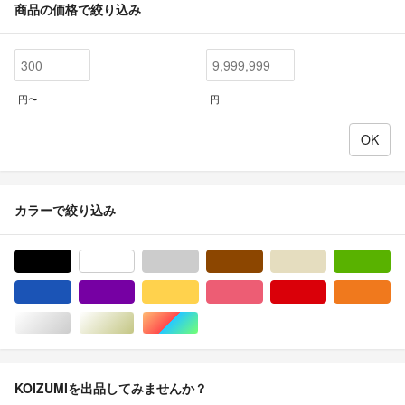
商品の価格で絞り込み
円〜
円
カラーで絞り込み
ブラック/黒色系
ホワイト/白色系
グレー/灰色系
ブラウン/茶色系
ベージュ系
グ
ブルー・ネイビー/青色系
パープル/紫色系
イエロー/黄色系
ピンク/桃色系
レッド/赤色系
オ
シルバー/銀色系
ゴールド/金色系
マルチカラー
KOIZUMIを出品してみませんか？