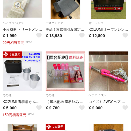
ヘアブラシ/クシ
デスクチェア
電子レンジ
小泉成器 トリートメントコームKBE-3510/W 音波振動 未使用
美品！東京都引渡限定■コイズミ オフィスチェア JG4 JG-43381BK いぼ痔対策効果大 メッシュ張り肘あり KOIZUMI
KOIZUMI オーブンレンジ Gourmena KOR-1800/R
¥
1,999
¥
13,980
¥
12,800
(5%)
99円相当還元
3%還元
その他
その他
ヘアアイロン
KOIZUMI 酒燗器 かんまかせ KOP-0400/K 湯煎式 神亀酒造監修 アルミチロリ 2個付き コイズミ R2608-076
【 匿名配送 送料込み 】 KOIZUMI コイズミ ヘアカーラー KHC-V400/P
コイズミ 2WAY ヘア アイロン 16mm カール ストレート 国内 海外 可
¥
5,000
¥
2,780
¥
2,000
(3%)
150円相当還元
7%還元