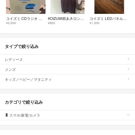
コイズミ CDラジオ ホワイト SAD-4707／W(1台)
KOIZUMI前あきロングベスト
コイズミ LEDパネルダウンライト 埋込穴φ100 AD7200S35
¥3,000
¥800
¥1,300
タイプで絞り込み
レディース
メンズ
キッズ／ベビー／マタニティ
カテゴリで絞り込み
スマホ/家電/カメラ