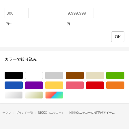
円〜
円
カラーで絞り込み
ブラック/黒色系
ホワイト/白色系
グレー/灰色系
ブラウン/茶色系
ベージュ系
グ
ブルー・ネイビー/青色系
パープル/紫色系
イエロー/黄色系
ピンク/桃色系
レッド/赤色系
オ
シルバー/銀色系
ゴールド/金色系
マルチカラー
ラクマ
ブランド一覧
NIKKO（ニッコー）
NIKKO(ニッコー)の値下げアイテム