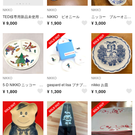
NIKKO
NIKKO
NIKKO
TED様専用新品未使用 NIKKO エクスクイジット22.5cm角皿 6枚
NIKKO ピオニール
ニッコー ブルーオニオン
¥
9,000
¥
1,900
¥
3,000
NIKKO
NIKKO
NIKKO
5-D NIKKO ニッコー 大皿 PERCEPTION
gaspard et lisa プチプレート 5枚 セット 小皿 白
nikko お皿
¥
1,800
¥
1,300
¥
1,000