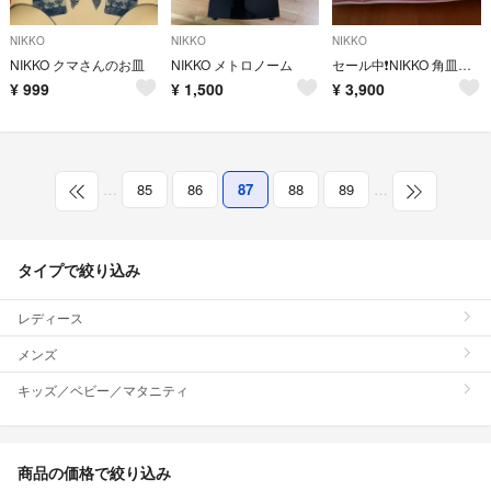
NIKKO
NIKKO
NIKKO
NIKKO クマさんのお皿
NIKKO メトロノーム
セール中❗NIKKO 角皿３枚組 おまとめ割引します❗
¥
999
¥
1,500
¥
3,900
…
85
86
87
88
89
…
タイプで絞り込み
レディース
メンズ
キッズ／ベビー／マタニティ
商品の価格で絞り込み