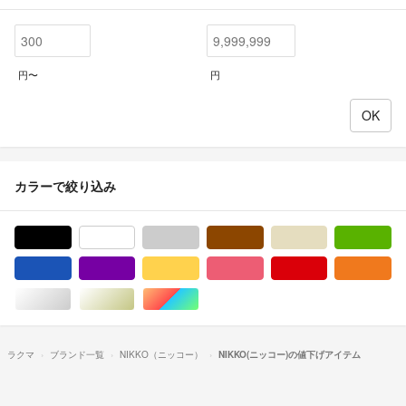
円〜
円
カラーで絞り込み
ブラック/黒色系
ホワイト/白色系
グレー/灰色系
ブラウン/茶色系
ベージュ系
グ
ブルー・ネイビー/青色系
パープル/紫色系
イエロー/黄色系
ピンク/桃色系
レッド/赤色系
オ
シルバー/銀色系
ゴールド/金色系
マルチカラー
ラクマ
ブランド一覧
NIKKO（ニッコー）
NIKKO(ニッコー)の値下げアイテム