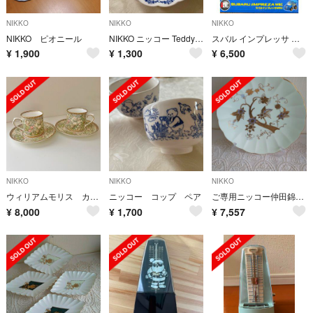
NIKKO
NIKKO
NIKKO
NIKKO ピオニール
NIKKO ニッコー Teddy's ケーキ皿 3枚セット
スバル インプレッサ WRC ラジコン ニッコー iRacer
¥
1,900
¥
1,300
¥
6,500
NIKKO
NIKKO
NIKKO
ウィリアムモリス カップ&ソーサー 2客セット V&A ゴールデンリリィ C&S
ニッコー コップ ペア
ご専用ニッコー仲田錦玉100周年記念プレ―ト
¥
8,000
¥
1,700
¥
7,557