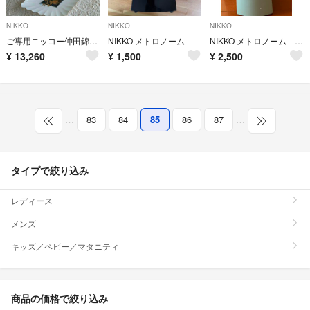
NIKKO
NIKKO
NIKKO
ご専用ニッコー仲田錦玉100周年記念菱型プレ―ト４枚
NIKKO メトロノーム
NIKKO メトロノーム 未使用 値下げ！
¥
13,260
¥
1,500
¥
2,500
…
83
84
85
86
87
…
タイプで絞り込み
レディース
メンズ
キッズ／ベビー／マタニティ
商品の価格で絞り込み