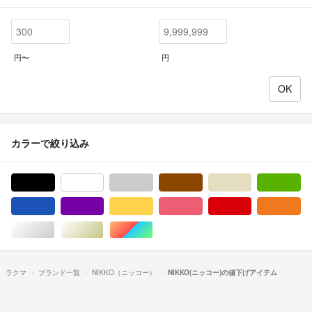
円〜
円
カラーで絞り込み
ブラック/黒色系
ホワイト/白色系
グレー/灰色系
ブラウン/茶色系
ベージュ系
グ
ブルー・ネイビー/青色系
パープル/紫色系
イエロー/黄色系
ピンク/桃色系
レッド/赤色系
オ
シルバー/銀色系
ゴールド/金色系
マルチカラー
ラクマ
ブランド一覧
NIKKO（ニッコー）
NIKKO(ニッコー)の値下げアイテム