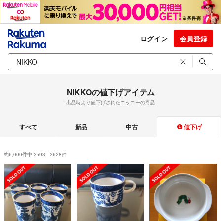
ログイン
会員登録
NIKKOの値下げアイテム
出品時より値下げされたニッコーの商品
すべて
新品
中古
値下げ
約6,000件中 2593 - 2628件