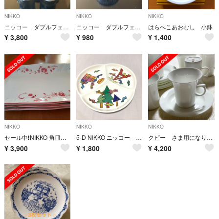
NIKKO
NIKKO
NIKKO
ニッコー ダブルフェニックス 湯呑み5客
ニッコー ダブルフェニックス スープカップ 希少品
はらぺこあおむし 小鉢
¥
3,800
¥
980
¥
1,400
NIKKO
NIKKO
NIKKO
セール中❗NIKKO 角皿３枚組 おまとめ割引します❗
5-D NIKKO ニッコー 大皿 PERCEPTION
クピー さま用になります。
¥
3,900
¥
1,800
¥
4,200