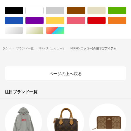
ブラック/黒色系
ホワイト/白色系
グレー/灰色系
ブラウン/茶色系
ベージュ系
グ
ブルー・ネイビー/青色系
パープル/紫色系
イエロー/黄色系
ピンク/桃色系
レッド/赤色系
オ
シルバー/銀色系
ゴールド/金色系
マルチカラー
ラクマ
ブランド一覧
NIKKO（ニッコー）
NIKKO(ニッコー)の値下げアイテム
ページの上へ戻る
注目ブランド一覧