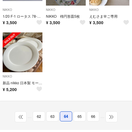
NIKKO
NIKKO
NIKKO
1/20 F-1 ロータス 78-N ラジコン 昭和レトロ
NIKKO 楕円形皿5枚
えむさま🌸ご専用
¥
3,500
¥
3,500
¥
3,500
NIKKO
新品 nikko 日本製 モーニング/ディナープレート ペア 希少品
¥
5,200
…
62
63
64
65
66
…