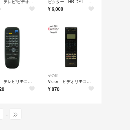
Victor テレビ/ビデオリモコン RM-A604DVD 管理5984
ビクター HR-DF1 ビデオ一体型DVDプレーヤー ビデオデッキ
0
¥
6,000
その他
Victor テレビリモコン RM-C522
Victor ビデオリモコン PQ10543C-2
20
¥
870
…