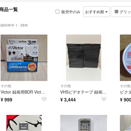
商品一覧
販売中のみ
おすすめ順
グリ
約900件中 1 - 36件
その他
その他
その他
Victor 録画用BDR Victor VBR130RP20J7
VHSビデオテープ 録画済み 24本R まとめ売り ケース付き
¥
999
¥
3,444
¥
90