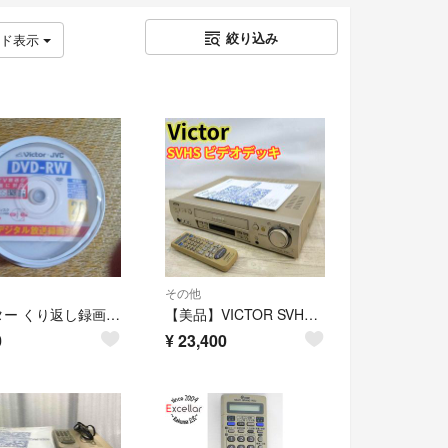
絞り込み
ッド表示
その他
ビクター くり返し録画用 DVD-RW 1～2倍速 ホワイトディスク VD-W120SQ20(20枚入)
【美品】VICTOR SVHSビデオデッキ HR-VX-200
0
¥
23,400