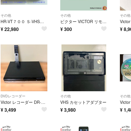
その他
その他
その他
HR-VT７００ Ｓ-VHSビデオデッキ 整備済品 ダビング親機に最適！
ビクター VICTOR リモコン PQ21760 フタ ( #15931 )
¥
22,980
¥
300
¥
8,9
DVDレコーダー
その他
その他
Victor レコーダー DR-ST250 HDD250GB リモコン付ジャンク
VHS カセットアダプター
¥
3,499
¥
3,980
¥
1,4