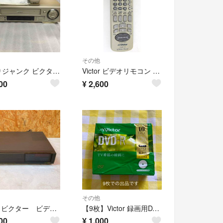
その他
訳ありジャンク ビクター Victor S-VHS ビデオデッキ HR-S200
Victor ビデオリモコン LP20667-001
00
¥
2,600
その他
Victor ビクター ビデオカセットレコーダー HR-S5000
【9枚】Victor 録画用DVD-R VHR12JP10J1
00
¥
1,000