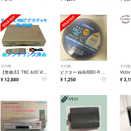
その他
その他
その他
【整備済】TBC &3D Victor HR-VX100 ビデオデッキ S-VHS ビクター
ビクター 録画用BD-R 1回録画用 6倍速 VBR130RP50SJ2(50枚入)
¥
12,880
¥
1,250
¥
3,1