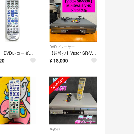
DVDプレーヤー
Victor DVDレコーダーリモコン RM-SDR005D 本体いたみ
【超希少】Victor SR-VS30 MiniDV& S-VHSジャンク品
20
¥
18,000
その他