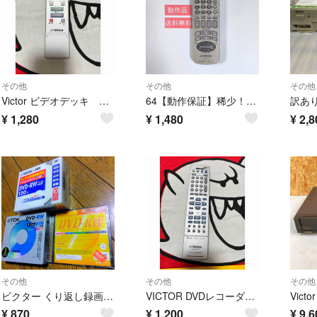
その他
その他
その他
Victor ビデオデッキ リモコン RM-V14 管理6235
64【動作保証】稀少！Victorビクター★純正リモコン★LP20667-001
¥
1,280
¥
1,480
¥
2,8
その他
その他
その他
ビクター くり返し録画用 DVD-RW 1～2倍速 ホワイトディスク VD-W120PV10(10枚入)
VICTOR DVDレコーダー リモコン RM-SDR010D 管理6115
¥
870
¥
1,200
¥
9,6