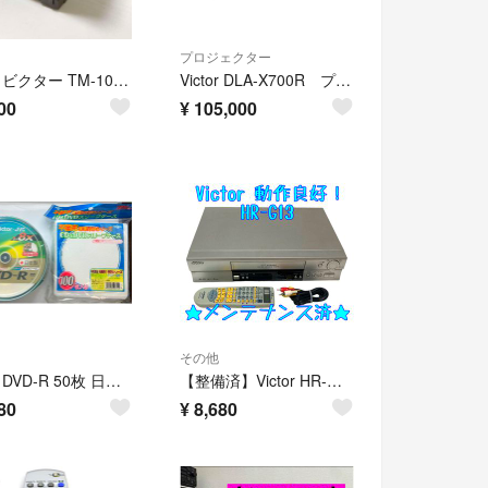
プロジェクター
Victor ビクター TM-100S型 カラービデオモニター 業務用 プロ用
Victor DLA-X700R プロジェクター 現状品 管理番号120
00
¥
105,000
その他
Victor DVD-R 50枚 日本製＆不繊布CD・DVDケース約90枚セット
【整備済】Victor HR-G13 VHS ビデオデッキ ビクター 動作良好！
80
¥
8,680