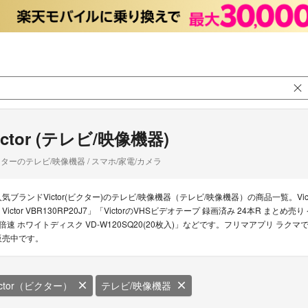
ictor (テレビ/映像機器)
ターのテレビ/映像機器 / スマホ/家電/カメラ
人気ブランドVictor(ビクター)のテレビ/映像機器（テレビ/映像機器）の商品一覧。Victo
 Victor VBR130RP20J7」「VictorのVHSビデオテープ 録画済み 24本R まとめ
2倍速 ホワイトディスク VD-W120SQ20(20枚入)」などです。フリマアプリ ラクマ
販売中です。
ictor（ビクター）
テレビ/映像機器