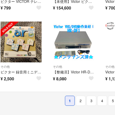
ビクター VICTOR テレビ リモコン RM-A403 ( #15712 )
【未使用】Victor ビクター HM-DHX2 ビデオデッキ D-VHS対応
¥
799
¥
154,600
¥
70
その他
その他
その他
ビクター 録音用ミニディスク エア 80分 10MD-80LX(10枚入)
【整備済】Victor HR-DF1 ビデオデッキ VHS DVD ビクター
¥
2,500
¥
8,080
¥
1,1
1
2
3
4
5