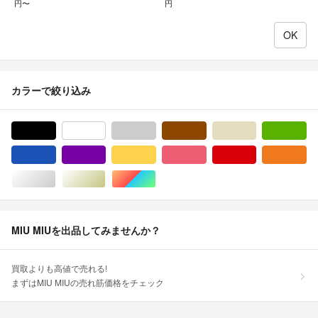
円〜
円
カラーで絞り込み
ブラック/黒色系
ホワイト/白色系
グレー/灰色系
ブラウン/茶色系
ベージュ系
グ
ブルー・ネイビー/青色系
パープル/紫色系
イエロー/黄色系
ピンク/桃色系
レッド/赤色系
オ
シルバー/銀色系
ゴールド/金色系
マルチカラー
MIU MIUを出品してみませんか？
買取よりも高値で売れる!
まずはMIU MIUの売れ筋価格をチェック