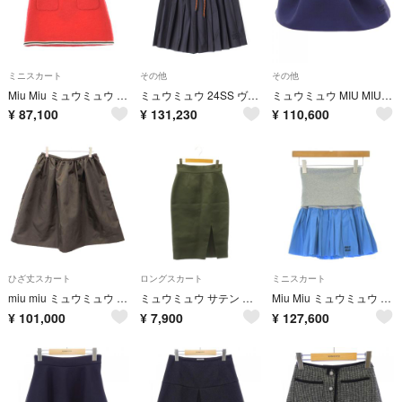
ミニスカート
その他
その他
Miu Miu ミュウミュウ ミニスカート S 赤 【古着】【中古】【送料無料】
ミュウミュウ 24SS ヴァージンウール ロゴ バタヴィア ドローコード プリーツ スカート MG2237 ネイビー ブラウン 36【中古】
ミュウミュウ MIU MIU MG2200 SOOO 14ZO スカート
¥
87,100
¥
131,230
¥
110,600
ひざ丈スカート
ロングスカート
ミニスカート
miu miu ミュウミュウ 26SS テクニカル ガザール スカート M62425 ブラウン 36
ミュウミュウ サテン スリットタイトスカート シルク ロング 38 グレー
Miu Miu ミュウミュウ ミニスカート S グレー 【古着】【中古】【送料無料】
¥
101,000
¥
7,900
¥
127,600