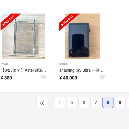
iriver
iriver
【6/25まで】Astell&Kern SP3000 TPU クリア
shanling m3 ultra + 保護ケース
¥
380
¥
46,000
…
4
5
6
7
8
9