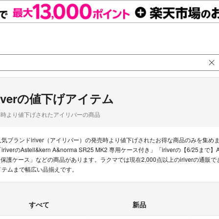
riverの値下げアイテム
品時より値下げされたアイリバーの商品
人気ブランドiriver（アイリバー）の発売時より値下げされたお得な商品のみを集
iriverのAstell&kern A&norma SR25 MK2 専用ケース付き」「iriverの【6/25まで】Aste
+ 保護ケース」などの商品があります。ラクマでは現在2,000点以上のiriverの
イテムまで幅広い品揃えです。
すべて
新品