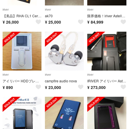
iriver
iriver
iriver
【美品】RHA CL1 Ceramic 2.5mm仕様 ※交渉可
ak70
限界価格！iriver Astell&Kern AK320
¥
26,000
¥
25,000
¥
84,999
iriver
iriver
iriver
アイリバー HDDプレーヤー H10 中古
campfire audio nova
IRIVER アイリバー Astell&kern SP1000-SS 256GB
¥
890
¥
23,000
¥
273,000