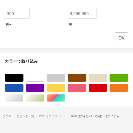
円〜
円
カラーで絞り込み
ブラック/黒色系
ホワイト/白色系
グレー/灰色系
ブラウン/茶色系
ベージュ系
グ
ブルー・ネイビー/青色系
パープル/紫色系
イエロー/黄色系
ピンク/桃色系
レッド/赤色系
オ
シルバー/銀色系
ゴールド/金色系
マルチカラー
ラクマ
ブランド一覧
iriver（アイリバー）
iriver(アイリバー)の値下げアイテム