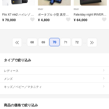
iriver
iriver
Fiio X7 mk2 ハイレゾ プレイヤー リモコン アンプ 4点 セット
ポータブル 小型 真空管 アンプ サブミニチュア管 6418 ポタアン
Fate/stay night IRIVER AK70 MKII
¥
70,000
¥
4,800
¥
64,000
…
68
69
70
71
72
…
タイプで絞り込み
レディース
メンズ
キッズ／ベビー／マタニティ
商品の価格で絞り込み