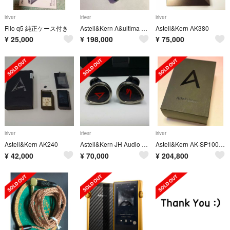
iriver
iriver
iriver
Fiio q5 純正ケース付き
Astell&Kern A&ultima SP1000 Onyx Black
Astell&Kern AK380
¥
25,000
¥
198,000
¥
75,000
iriver
iriver
iriver
Astell&Kern AK240
Astell&Kern JH Audio Roxanne II
Astell&Kern AK-SP1000-OB Onyx Black
¥
42,000
¥
70,000
¥
204,800