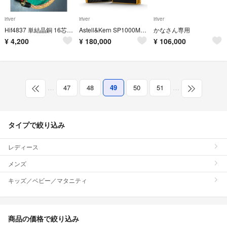
iriver
iriver
iriver
Hif4837 単結晶銅 16芯 L字 3.5mm mmcx
Astell&Kern SP1000M Gold 256GB 限定モデル
かなさん専用
¥
4,200
¥
180,000
¥
106,000
…
47
48
49
50
51
…
タイプで絞り込み
レディース
メンズ
キッズ／ベビー／マタニティ
商品の価格で絞り込み