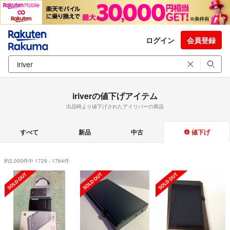
ログイン
会員登録
iriverの値下げアイテム
出品時より値下げされたアイリバーの商品
すべて
新品
中古
値下げ
約2,000件中 1729 - 1764件