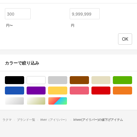
円〜
円
カラーで絞り込み
ブラック/黒色系
ホワイト/白色系
グレー/灰色系
ブラウン/茶色系
ベージュ系
グ
ブルー・ネイビー/青色系
パープル/紫色系
イエロー/黄色系
ピンク/桃色系
レッド/赤色系
オ
シルバー/銀色系
ゴールド/金色系
マルチカラー
ラクマ
ブランド一覧
iriver（アイリバー）
iriver(アイリバー)の値下げアイテム