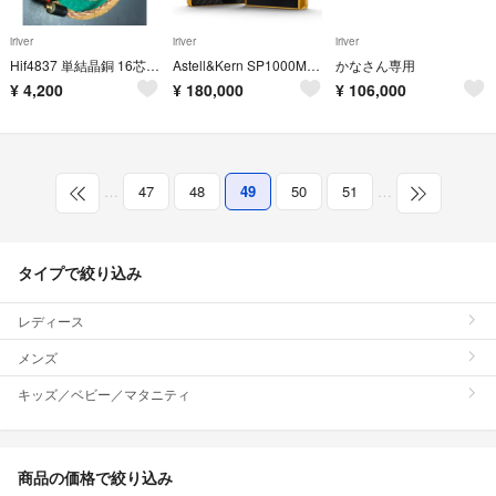
iriver
iriver
iriver
Hif4837 単結晶銅 16芯 L字 3.5mm mmcx
Astell&Kern SP1000M Gold 256GB 限定モデル
かなさん専用
¥
4,200
¥
180,000
¥
106,000
…
47
48
49
50
51
…
タイプで絞り込み
レディース
メンズ
キッズ／ベビー／マタニティ
商品の価格で絞り込み