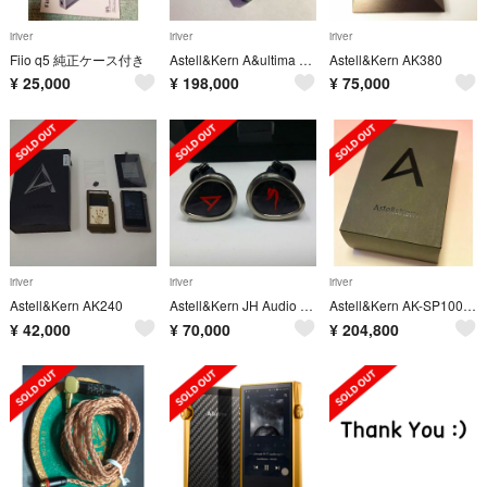
iriver
iriver
iriver
Fiio q5 純正ケース付き
Astell&Kern A&ultima SP1000 Onyx Black
Astell&Kern AK380
¥
25,000
¥
198,000
¥
75,000
iriver
iriver
iriver
Astell&Kern AK240
Astell&Kern JH Audio Roxanne II
Astell&Kern AK-SP1000-OB Onyx Black
¥
42,000
¥
70,000
¥
204,800