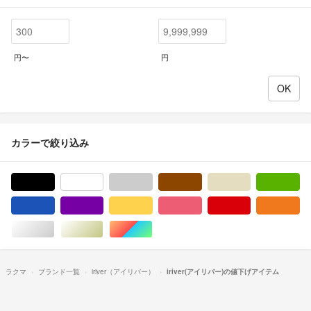
円〜
円
カラーで絞り込み
ブラック/黒色系
ホワイト/白色系
グレー/灰色系
ブラウン/茶色系
ベージュ系
グ
ブルー・ネイビー/青色系
パープル/紫色系
イエロー/黄色系
ピンク/桃色系
レッド/赤色系
オ
シルバー/銀色系
ゴールド/金色系
マルチカラー
ラクマ
ブランド一覧
iriver（アイリバー）
iriver(アイリバー)の値下げアイテム