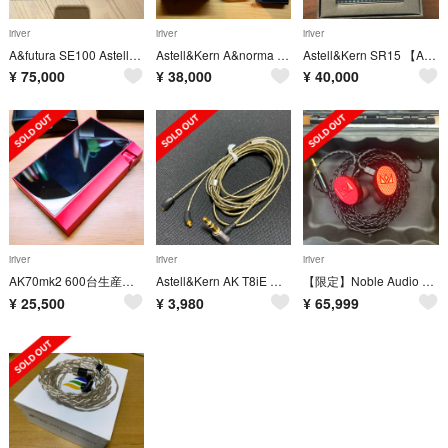
iriver
iriver
iriver
A&futura SE100 Astell&Kern
Astell&Kern A&norma SR15
Astell&Kern SR15 【A&norma series】(ケース付き)
¥
75,000
¥
38,000
¥
40,000
iriver
iriver
iriver
AK70mk2 600台生産限定カラー Sunshine Red
Astell&Kern AK T8iE MkII 3.5mmリケーブルのみ
【限定】Noble Audio Kaiser10
¥
25,500
¥
3,980
¥
65,999