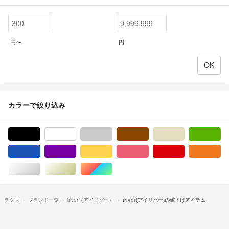
円〜
円
カラーで絞り込み
ブラック/黒色系
ホワイト/白色系
グレー/灰色系
ブラウン/茶色系
ベージュ系
グ
ブルー・ネイビー/青色系
パープル/紫色系
イエロー/黄色系
ピンク/桃色系
レッド/赤色系
オ
シルバー/銀色系
ゴールド/金色系
マルチカラー
ラクマ
ブランド一覧
iriver（アイリバー）
iriver(アイリバー)の値下げアイテム