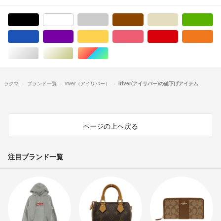
ブラック/黒色系
ホワイト/白色系
グレー/灰色系
ブラウン/茶色系
ベージュ系
グ
ブルー・ネイビー/青色系
パープル/紫色系
イエロー/黄色系
ピンク/桃色系
レッド/赤色系
オ
シルバー/銀色系
ゴールド/金色系
マルチカラー
ラクマ
ブランド一覧
iriver（アイリバー）
iriver(アイリバー)の値下げアイテム
ページの上へ戻る
注目ブランド一覧