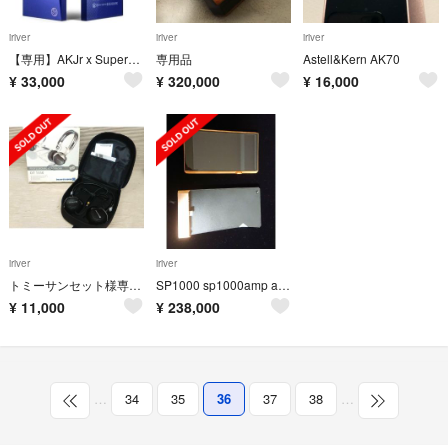
iriver
iriver
iriver
【専用】AKJr x SuperJunior
専用品
Astell&Kern AK70
¥
33,000
¥
320,000
¥
16,000
iriver
iriver
トミーサンセット様専用 beyerdynamic DT1350
SP1000 sp1000amp ak ripper mk2セット
¥
11,000
¥
238,000
…
34
35
36
37
38
…