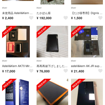
iriver
iriver
iriver
未使用品 Astell&Kern AK120ⅱ 純正ケース
たかぽん様
【たけ様専用】Dignis SR15 ケース Deep Blue
¥
2,400
¥
192,000
¥
1,500
iriver
iriver
iriver
Astell&Kern AK70 Mirage White レザーケース付き
再再再値下げしましたAstell&Kern SR25
astell&kern AK JR super junior IREVER
¥
17,000
¥
76,000
¥
21,400