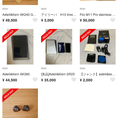
iriver
iriver
iriver
Astell&Kern AK240 GOLD
アイリーバ H10 Iriver クレードル付属 バラ売り可能
Fiio M11 Pro stainless steel Edition 中古
¥
49,500
¥
3,000
¥
50,000
iriver
iriver
iriver
Astell&Kern AK380
[美品]Astell&Kern SR25
【ジャンク】astell&kern AK10 ラブライブ！エディション 園田海未
¥
44,500
¥
35,000
¥
2,000