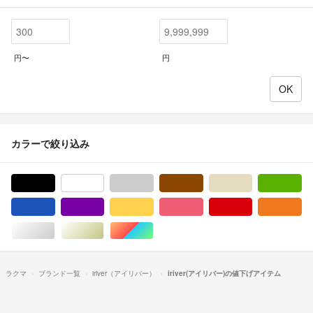
円〜
円
カラーで絞り込み
ブラック/黒色系
ホワイト/白色系
グレー/灰色系
ブラウン/茶色系
ベージュ系
グ
ブルー・ネイビー/青色系
パープル/紫色系
イエロー/黄色系
ピンク/桃色系
レッド/赤色系
オ
シルバー/銀色系
ゴールド/金色系
マルチカラー
ラクマ
ブランド一覧
iriver（アイリバー）
iriver(アイリバー)の値下げアイテム