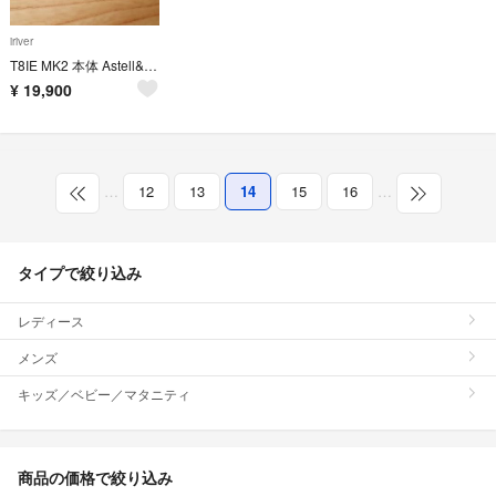
iriver
T8IE MK2 本体 Astell&Kern T8iE
¥
19,900
…
12
13
14
15
16
…
タイプで絞り込み
レディース
メンズ
キッズ／ベビー／マタニティ
商品の価格で絞り込み