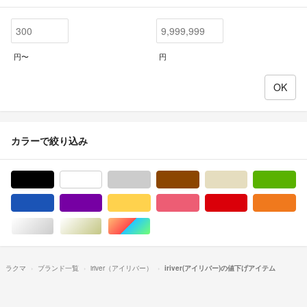
円〜
円
カラーで絞り込み
ブラック/黒色系
ホワイト/白色系
グレー/灰色系
ブラウン/茶色系
ベージュ系
グ
ブルー・ネイビー/青色系
パープル/紫色系
イエロー/黄色系
ピンク/桃色系
レッド/赤色系
オ
シルバー/銀色系
ゴールド/金色系
マルチカラー
ラクマ
ブランド一覧
iriver（アイリバー）
iriver(アイリバー)の値下げアイテム