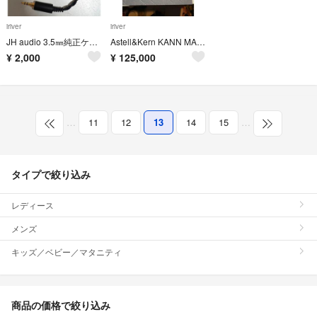
iriver
iriver
JH audio 3.5㎜純正ケーブル（4pin)
Astell&Kern KANN MAX Anthracite Grey
¥
2,000
¥
125,000
…
11
12
13
14
15
…
タイプで絞り込み
レディース
メンズ
キッズ／ベビー／マタニティ
商品の価格で絞り込み