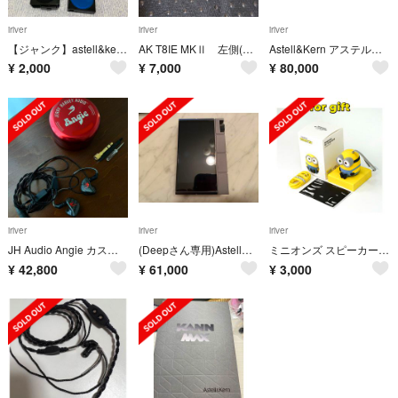
iriver
iriver
iriver
【ジャンク】astell&kern AK10 ラブライブ！エディション 園田海未
AK T8IE MKⅡ 左側(L側)単体
Astell&Kern アステルアンドケルン SP1000M OnyxBlack
¥
2,000
¥
7,000
¥
80,000
iriver
iriver
iriver
JH Audio Angie カスタムインイヤーモニター
(Deepさん専用)Astell&Kern KANN CUBE
ミニオンズ スピーカー Bluetooth
¥
42,800
¥
61,000
¥
3,000