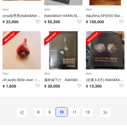
iriver
iriver
iriver
(onp様専用)Astell&Kern イヤホン AK-T8IE-BLK
Astell&Kern KANN ALPHA 64G Onyx Black
A&ultima SP2000 Stainless Steel
¥
23,000
¥
50,200
¥
150,000
iriver
iriver
iriver
JH audio Billie Jean（右のみ）
最終値下げ Astell&Kern AK T9iE
(定価 4.4万) Astell&Kern UW100 ワイヤレスイヤホン
¥
1,600
¥
38,000
¥
13,300
…
8
9
10
11
12
…