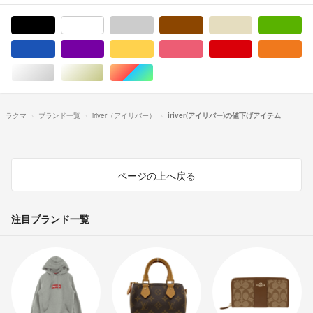
ブラック/黒色系
ホワイト/白色系
グレー/灰色系
ブラウン/茶色系
ベージュ系
グ
ブルー・ネイビー/青色系
パープル/紫色系
イエロー/黄色系
ピンク/桃色系
レッド/赤色系
オ
シルバー/銀色系
ゴールド/金色系
マルチカラー
ラクマ
ブランド一覧
iriver（アイリバー）
iriver(アイリバー)の値下げアイテム
ページの上へ戻る
注目ブランド一覧