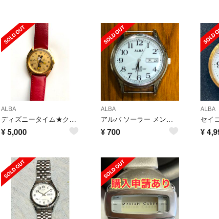
ALBA
ALBA
ALBA
ディズニータイム★クォーツ ALBA 腕時計 ★ミニーマウス★美品★ビンテージ
アルバ ソーラー メンズ腕時計
¥
5,000
¥
700
¥
4,9