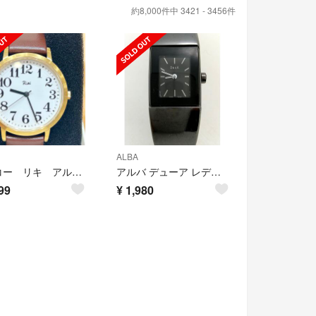
約8,000件中 3421 - 3456件
ALBA
セイコー リキ アルバ 腕時計 見やすい 数字 皮ベルト 白文字盤
アルバ デューア レディース ウォッチ
99
¥
1,980