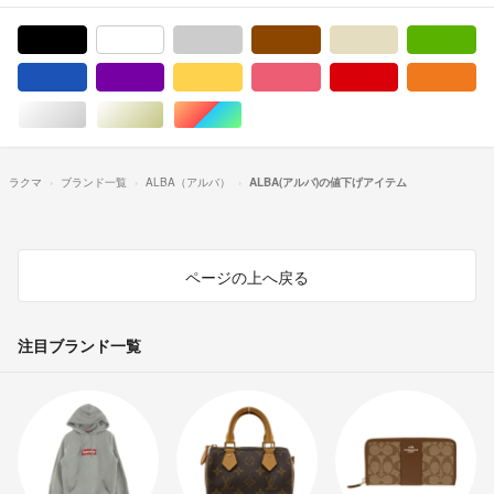
ブラック/黒色系
ホワイト/白色系
グレー/灰色系
ブラウン/茶色系
ベージュ系
グ
ブルー・ネイビー/青色系
パープル/紫色系
イエロー/黄色系
ピンク/桃色系
レッド/赤色系
オ
シルバー/銀色系
ゴールド/金色系
マルチカラー
ラクマ
ブランド一覧
ALBA（アルバ）
ALBA(アルバ)の値下げアイテム
ページの上へ戻る
注目ブランド一覧