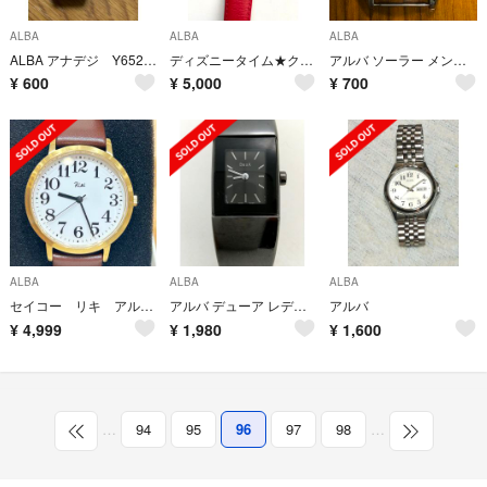
ALBA
ALBA
ALBA
ALBA アナデジ Y652-9060 ジャンク
ディズニータイム★クォーツ ALBA 腕時計 ★ミニーマウス★美品★ビンテージ
アルバ ソーラー メンズ腕時計
¥
600
¥
5,000
¥
700
ALBA
ALBA
ALBA
セイコー リキ アルバ 腕時計 見やすい 数字 皮ベルト 白文字盤
アルバ デューア レディース ウォッチ
アルバ
¥
4,999
¥
1,980
¥
1,600
…
94
95
96
97
98
…