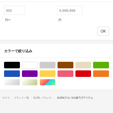
円〜
円
カラーで絞り込み
ブラック/黒色系
ホワイト/白色系
グレー/灰色系
ブラウン/茶色系
ベージュ系
グ
ブルー・ネイビー/青色系
パープル/紫色系
イエロー/黄色系
ピンク/桃色系
レッド/赤色系
オ
シルバー/銀色系
ゴールド/金色系
マルチカラー
ラクマ
ブランド一覧
ALBA（アルバ）
ALBA(アルバ)の値下げアイテム