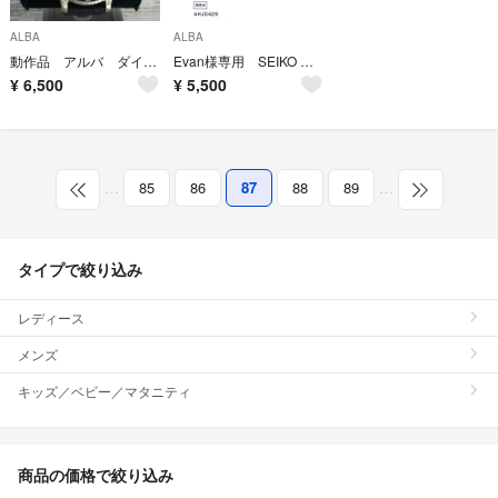
ALBA
ALBA
動作品 アルバ ダイバー 150MTS 腕時計 セイコー ALBA 定価3万円
Evan様専用 SEIKO アンジェーヌ レディースウォッチ
¥
6,500
¥
5,500
…
85
86
87
88
89
…
タイプで絞り込み
レディース
メンズ
キッズ／ベビー／マタニティ
商品の価格で絞り込み