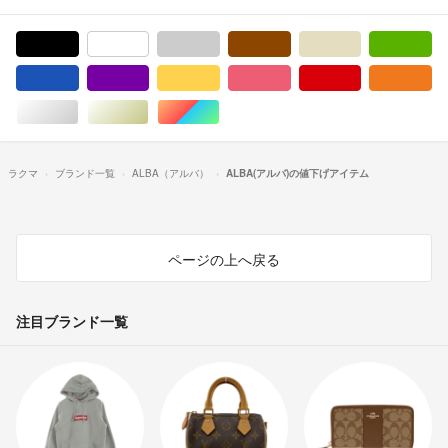
ブラック/黒色系
ホワイト/白色系
グレー/灰色系
ブラウン/茶色系
ベージュ系
グ
ブルー・ネイビー/青色系
パープル/紫色系
イエロー/黄色系
ピンク/桃色系
レッド/赤色系
オ
シルバー/銀色系
ゴールド/金色系
マルチカラー
ラクマ
ブランド一覧
ALBA（アルバ）
ALBA(アルバ)の値下げアイテム
ページの上へ戻る
注目ブランド一覧