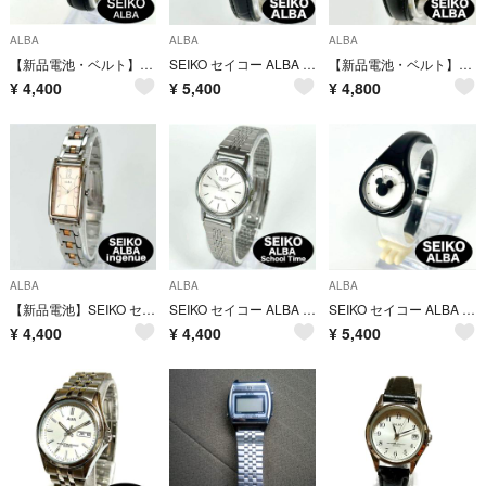
ALBA
ALBA
ALBA
【新品電池・ベルト】SEIKO ALBA QZ ホワイト レディース 時計 稼働
SEIKO セイコー ALBA アルバ クォーツ ゴールド ミニーマウス レディース 腕時計 稼働品 新品電池 新品社外ベルト
【新品電池・ベルト】SEIKO ALBA QZ ミッキーマウス ゴールド 稼働品
¥
4,400
¥
5,400
¥
4,800
ALBA
ALBA
ALBA
【新品電池】SEIKO セイコー ALBA アルバ ingenue アンジェ―ヌ クォーツ レクタンギュラー ピンク 時計 稼働品
SEIKO セイコー ALBA アルバ School Time スクールタイム クォーツ レディース 時計 稼働 新品電池
SEIKO セイコー ALBA アルバ クォーツ QZ ディズニー ミッキー コラボ キッズ レディース 時計 稼働 新品電池
¥
4,400
¥
4,400
¥
5,400