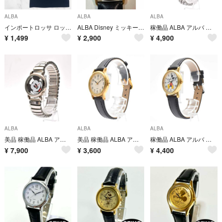
ALBA
ALBA
ALBA
インポートロッサ ロッサアルバ タイトスカート XL 黒 シャーリング ギャザー
ALBA Disney ミッキーマウス 腕時計 クォーツ
稼働品 ALBA アルバ レディース腕時計 ソーラー SEIKO セイコー
¥
1,499
¥
2,900
¥
4,900
ALBA
ALBA
ALBA
美品 稼働品 ALBA アルバ メンズ腕時計 ミッキー スケルトン
美品 稼働品 ALBA アルバ SEIKO レディース腕時計 ゴールド ホワイト
稼働品 ALBA アルバ レディース腕時計 ミッキーマウス ディズニー ゴールド
¥
7,900
¥
3,600
¥
4,400