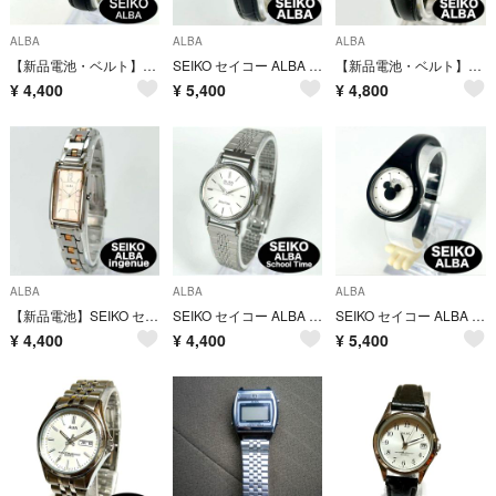
ALBA
ALBA
ALBA
【新品電池・ベルト】SEIKO ALBA QZ ホワイト レディース 時計 稼働
SEIKO セイコー ALBA アルバ クォーツ ゴールド ミニーマウス レディース 腕時計 稼働品 新品電池 新品社外ベルト
【新品電池・ベルト】SEIKO ALBA QZ ミッキーマウス ゴールド 稼働品
¥
4,400
¥
5,400
¥
4,800
ALBA
ALBA
ALBA
【新品電池】SEIKO セイコー ALBA アルバ ingenue アンジェ―ヌ クォーツ レクタンギュラー ピンク 時計 稼働品
SEIKO セイコー ALBA アルバ School Time スクールタイム クォーツ レディース 時計 稼働 新品電池
SEIKO セイコー ALBA アルバ クォーツ QZ ディズニー ミッキー コラボ キッズ レディース 時計 稼働 新品電池
¥
4,400
¥
4,400
¥
5,400