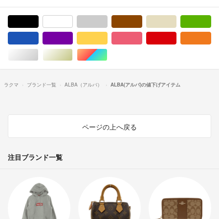
ブラック/黒色系
ホワイト/白色系
グレー/灰色系
ブラウン/茶色系
ベージュ系
グ
ブルー・ネイビー/青色系
パープル/紫色系
イエロー/黄色系
ピンク/桃色系
レッド/赤色系
オ
シルバー/銀色系
ゴールド/金色系
マルチカラー
ラクマ
ブランド一覧
ALBA（アルバ）
ALBA(アルバ)の値下げアイテム
ページの上へ戻る
注目ブランド一覧