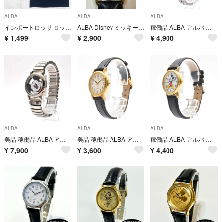
ALBA
ALBA
ALBA
インポートロッサ ロッサアルバ タイトスカート XL 黒 シャーリング ギャザー
ALBA Disney ミッキーマウス 腕時計 クォーツ
稼働品 ALBA アルバ レディース腕時計 ソーラー SEIKO セイコー
¥
1,499
¥
2,900
¥
4,900
ALBA
ALBA
ALBA
美品 稼働品 ALBA アルバ メンズ腕時計 ミッキー スケルトン
美品 稼働品 ALBA アルバ SEIKO レディース腕時計 ゴールド ホワイト
稼働品 ALBA アルバ レディース腕時計 ミッキーマウス ディズニー ゴールド
¥
7,900
¥
3,600
¥
4,400