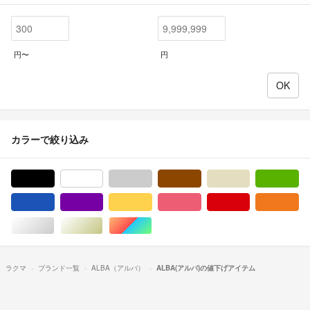
円〜
円
カラーで絞り込み
ブラック/黒色系
ホワイト/白色系
グレー/灰色系
ブラウン/茶色系
ベージュ系
グ
ブルー・ネイビー/青色系
パープル/紫色系
イエロー/黄色系
ピンク/桃色系
レッド/赤色系
オ
シルバー/銀色系
ゴールド/金色系
マルチカラー
ラクマ
ブランド一覧
ALBA（アルバ）
ALBA(アルバ)の値下げアイテム