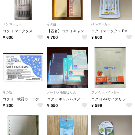
ペン/マーカー
その他
ペン/マーカー
コクヨ マークタス
【匿名】コクヨ キャンパスノート B5 C罫 A、B 30枚
コクヨ マークタス PM-MT100-5S2
¥
600
¥
700
¥
600
その他
ノート/メモ帳/ふせん
ファイル/バインダー
コクヨ 軟質カードケース Ａ７サイズ ２枚 クケ-３０６７Ｎ ミニレター
コクヨ キャンパスノート セミB5 英習罫 13段 30枚3冊とキャンパスノート2冊
コクヨ A4サイズリフィル2ポケット 10枚入 × 3パックセット
¥
300
¥
550
¥
599