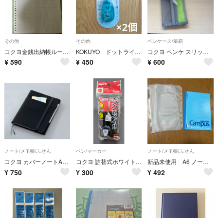
その他
その他
ペンケース/筆箱
コクヨ金銭出納帳ルーズリーフＢ5 26穴
KOKUYO ドットライナー プチモア 2個セット
コクヨ ペンケ スリッシュ F-VBF28CМ
¥
590
¥
450
¥
600
ノート/メモ帳/ふせん
ペン/マーカー
ノート/メモ帳/ふせん
コクヨ カバーノートA5T ノ-685B-D
コクヨ 詰替式ホワイトボード用マーカー ＜インクガイイ＞ 詰替インク 赤 2本入
新品未使用 A6 ノート ファスナーケース リフィル セット
¥
750
¥
300
¥
492