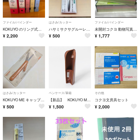
ファイル/バインダー
はさみ/カッター
ファイル/バインダー
KOKUYO のリング式ファイル A4 5冊セット
ハサミサクサグルーレス刃 HSM-PA100W
未開封コクヨ 動物写真アルバム 5冊セット L判240枚収納 ×2組セット (合計10冊)
¥
2,200
¥
500
¥
1,777
はさみ/カッター
ペンケース/筆箱
その他
KOKUYO ME キャップのない携帯はさみ クルミブラウン
【新品】 KOKUYO ME × commpost ペンケース アーバンリサーチ
コクヨ文房具セット
¥
500
¥
1,500
¥
2,000