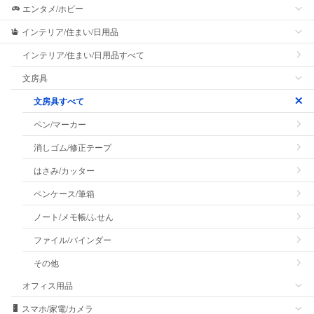
エンタメ/ホビー
インテリア/住まい/日用品
インテリア/住まい/日用品すべて
文房具
文房具すべて
ペン/マーカー
消しゴム/修正テープ
はさみ/カッター
ペンケース/筆箱
ノート/メモ帳/ふせん
ファイル/バインダー
その他
オフィス用品
スマホ/家電/カメラ