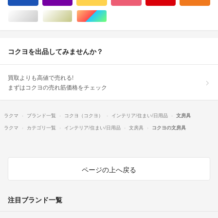
シルバー/銀色系
ゴールド/金色系
マルチカラー
コクヨを出品してみませんか？
買取よりも高値で売れる!
まずはコクヨの売れ筋価格をチェック
ラクマ
ブランド一覧
コクヨ（コクヨ）
インテリア/住まい/日用品
文房具
ラクマ
カテゴリ一覧
インテリア/住まい/日用品
文房具
コクヨの文房具
ページの上へ戻る
注目ブランド一覧