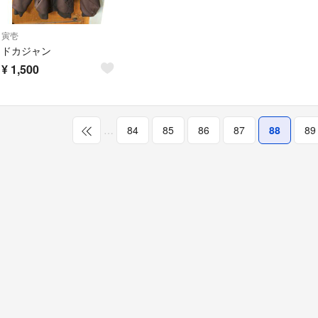
寅壱
ドカジャン
¥
1,500
…
84
85
86
87
88
89