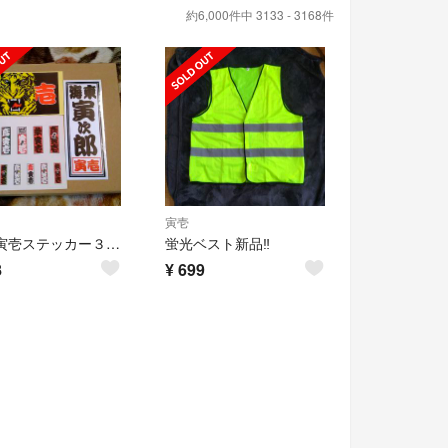
約6,000件中 3133 - 3168件
寅壱
新品!寅壱ステッカー３点セット！
蛍光ベスト新品‼️
8
¥
699