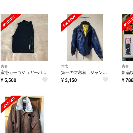
寅壱
寅壱
寅壱
寅壱カーゴジョガーパンツ 9275-235
寅一の防寒着 ジャンバー
¥
5,500
¥
3,150
¥
78