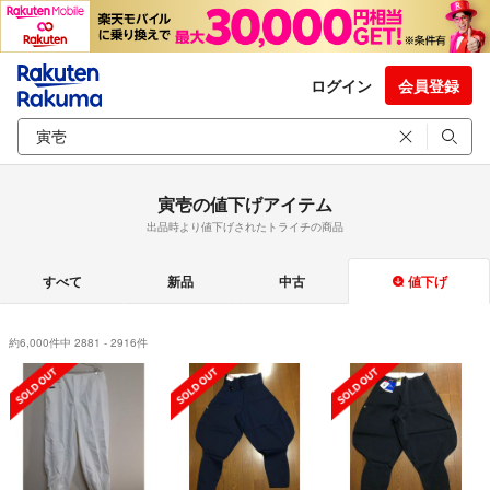
ログイン
会員登録
寅壱の値下げアイテム
出品時より値下げされたトライチの商品
すべて
新品
中古
値下げ
約6,000件中 2881 - 2916件