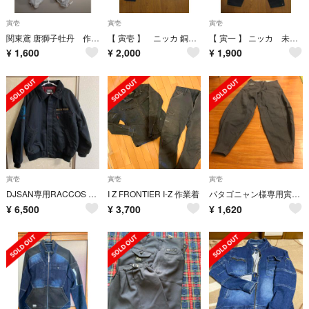
寅壱
寅壱
寅壱
関東鳶 唐獅子牡丹 作業着 ショート・ニッカ 白
【 寅壱 】 ニッカ 銅付8分 作業服 未使用 アウトレット品 COL.14
【 寅一 】 ニッカ 未使用 アウトレット品 作業服
¥
1,600
¥
2,000
¥
1,900
寅壱
寅壱
寅壱
DJSAN専用RACCOS BURGER 寅壱 Lサイズ ラコスバーガー
I Z FRONTIER I-Z 作業着
パタゴニャン様専用寅壱 超超ロング82 寅壱謹製ニッカポッカ 作業着 中古
¥
6,500
¥
3,700
¥
1,620