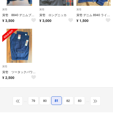
寅壱
寅壱
寅壱
寅壱 8840 デニムブルゾン Lサイズ 美品
寅壱 ロングニッカ
寅壱 デニム 8940 ライダース 5L
¥
3,500
¥
3,000
¥
1,500
寅壱
寅壱 ツータックパワー W91 濃コン
¥
2,500
…
79
80
81
82
83
…