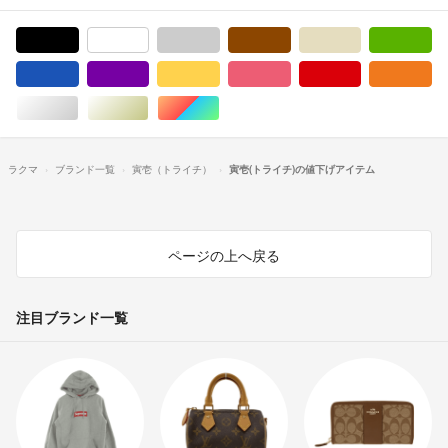
ブラック/黒色系
ホワイト/白色系
グレー/灰色系
ブラウン/茶色系
ベージュ系
グ
ブルー・ネイビー/青色系
パープル/紫色系
イエロー/黄色系
ピンク/桃色系
レッド/赤色系
オ
シルバー/銀色系
ゴールド/金色系
マルチカラー
ラクマ
ブランド一覧
寅壱（トライチ）
寅壱(トライチ)の値下げアイテム
ページの上へ戻る
注目ブランド一覧