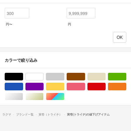
円〜
円
カラーで絞り込み
ブラック/黒色系
ホワイト/白色系
グレー/灰色系
ブラウン/茶色系
ベージュ系
グ
ブルー・ネイビー/青色系
パープル/紫色系
イエロー/黄色系
ピンク/桃色系
レッド/赤色系
オ
シルバー/銀色系
ゴールド/金色系
マルチカラー
ラクマ
ブランド一覧
寅壱（トライチ）
寅壱(トライチ)の値下げアイテム