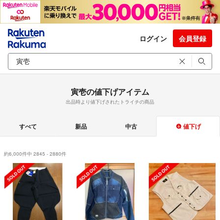
ログイン
会員登録
寅壱の値下げアイテム
出品時より値下げされたトライチの商品
すべて
新品
中古
値下げ
約6,000件中 2845 - 2880件