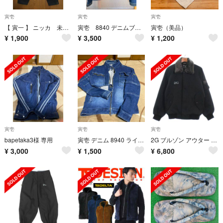
寅壱
寅壱
寅壱
【 寅一 】 ニッカ 未使用 アウトレット品 作業服
寅壱 8840 デニムブルゾン Lサイズ 美品
寅壱（美品）
¥
1,900
¥
3,500
¥
1,200
寅壱
寅壱
寅壱
bapetaka3様 専用
寅壱 デニム 8940 ライダース 5L
2G ブルゾン アウター 寅壱
¥
3,000
¥
1,500
¥
6,800