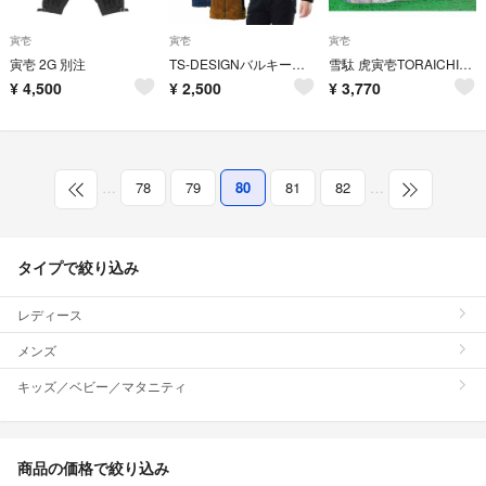
寅壱
寅壱
寅壱
寅壱 2G 別注
TS-DESIGNバルキーフリースベスト TSデザイン 5238 サイズＬＬ
雪駄 虎寅壱TORAICHI27 cm綺麗な音がするセッタです。
¥
4,500
¥
2,500
¥
3,770
…
78
79
80
81
82
…
タイプで絞り込み
レディース
メンズ
キッズ／ベビー／マタニティ
商品の価格で絞り込み