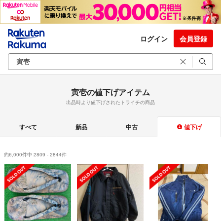
ログイン
会員登録
寅壱の値下げアイテム
出品時より値下げされたトライチの商品
すべて
新品
中古
値下げ
約6,000件中 2809 - 2844件