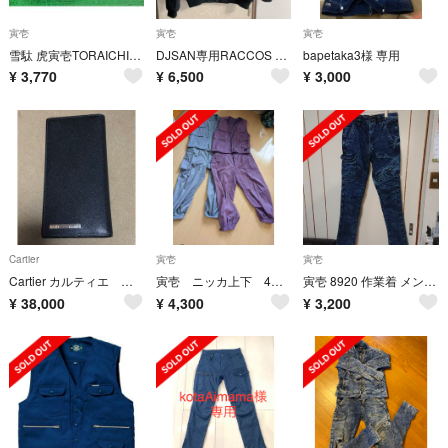
寅壱
寅壱
寅壱
雪駄 虎寅壱TORAICHI27 cm綺麗な音がするセッタです。
DJSAN専用RACCOS BURGER 寅壱 Lサイズ ラコスバーガー
bapetaka3様 専用
¥
3,770
¥
6,500
¥
3,000
Cartier
寅壱
寅壱
Cartier カルティエ 長財布 札入れ サントス 二つ折り 黒 ブラック
寅壱 ニッカ上下 4着セット
寅壱 8920 作業着 メンズ ズボン下 新品
¥
38,000
¥
4,300
¥
3,200