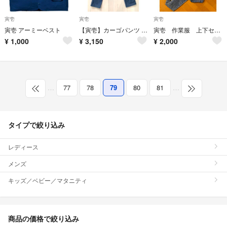
寅壱
寅壱
寅壱
寅壱 アーミーベスト
【寅壱】カーゴパンツ 9530-219
寅壱 作業服 上下セット
¥
1,000
¥
3,150
¥
2,000
…
77
78
79
80
81
…
タイプで絞り込み
レディース
メンズ
キッズ／ベビー／マタニティ
商品の価格で絞り込み