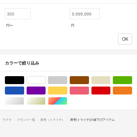
円〜
円
カラーで絞り込み
ブラック/黒色系
ホワイト/白色系
グレー/灰色系
ブラウン/茶色系
ベージュ系
グ
ブルー・ネイビー/青色系
パープル/紫色系
イエロー/黄色系
ピンク/桃色系
レッド/赤色系
オ
シルバー/銀色系
ゴールド/金色系
マルチカラー
ラクマ
ブランド一覧
寅壱（トライチ）
寅壱(トライチ)の値下げアイテム