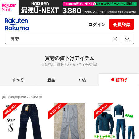
ログイン
会員登録
寅壱の値下げアイテム
出品時より値下げされたトライチの商品
すべて
新品
中古
値下げ
約6,000件中 2017 - 2052件