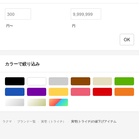
円〜
円
カラーで絞り込み
ブラック/黒色系
ホワイト/白色系
グレー/灰色系
ブラウン/茶色系
ベージュ系
グ
ブルー・ネイビー/青色系
パープル/紫色系
イエロー/黄色系
ピンク/桃色系
レッド/赤色系
オ
シルバー/銀色系
ゴールド/金色系
マルチカラー
ラクマ
ブランド一覧
寅壱（トライチ）
寅壱(トライチ)の値下げアイテム