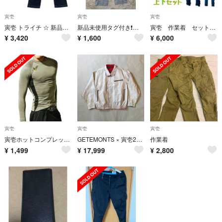
寅壱
寅壱
寅壱
寅壱 トライチ ☆ 新品未使用品 デニムパンツ 【S】カーゴパンツ
新品未使用タグ付き❗寅壱ワークパンツ W82
寅壱 作業着 セットアップ
¥
3,420
¥
1,600
¥
6,000
寅壱
寅壱
寅壱
寅壱ホットコンプレッションＬＬディープグレー!
GETEMONTS × 寅壱2530-147=ペンキ寅壱
作業着
¥
1,499
¥
17,999
¥
2,800