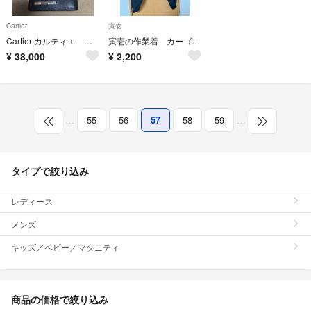
Cartier
寅壱
Cartier カルティエ 長財布 札入れ サントス 二つ折り 黒 ブラック
寅壱の作業着 カーゴパンツ
¥
38,000
¥
2,200
…
55
56
57
58
59
…
タイプで絞り込み
レディース
メンズ
キッズ／ベビー／マタニティ
商品の価格で絞り込み