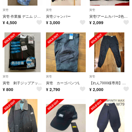
寅壱
寅壱
寅壱
寅壱 作業服 デニム ジャケットパンツ セット
寅壱ジャンパー
寅壱!アームカバー2色セット!フリーサイズ!
¥
4,500
¥
3,000
¥
2,099
寅壱
寅壱
寅壱
寅壱 刺子ジップアップシャツ M BLACK 未開封
寅壱 カーゴパンツL
【れん7000様専用】寅壱 ジョガーパンツ Mサイズ クロ
¥
800
¥
2,790
¥
2,000