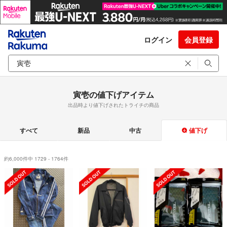
ログイン
会員登録
寅壱の値下げアイテム
出品時より値下げされたトライチの商品
すべて
新品
中古
値下げ
約6,000件中 1729 - 1764件