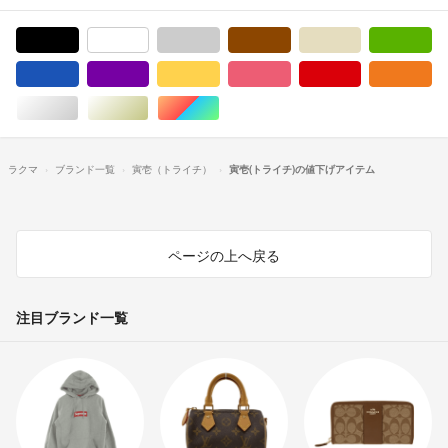
ブラック/黒色系
ホワイト/白色系
グレー/灰色系
ブラウン/茶色系
ベージュ系
グ
ブルー・ネイビー/青色系
パープル/紫色系
イエロー/黄色系
ピンク/桃色系
レッド/赤色系
オ
シルバー/銀色系
ゴールド/金色系
マルチカラー
ラクマ
ブランド一覧
寅壱（トライチ）
寅壱(トライチ)の値下げアイテム
ページの上へ戻る
注目ブランド一覧