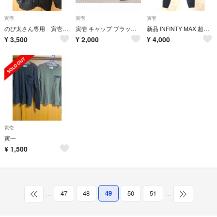
寅壱
寅壱
寅壱
のび太さん専用 寅壱 2530
寅壱 キャップ ブラック 作業帽ツバ付き帽子 TORAICHI
新品 INFINTY MAX 超超ロング8分 W79 ニッカポッカ
¥
3,500
¥
2,000
¥
4,000
寅壱
寅一
¥
1,500
…
47
48
49
50
51
…