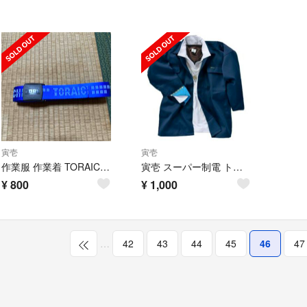
寅壱
寅壱
作業服 作業着 TORAICHI 寅壱 トライチ 寅壱GIロゴベルト 0946-
寅壱 スーパー制電 トビシャツ
¥
800
¥
1,000
…
42
43
44
45
46
47