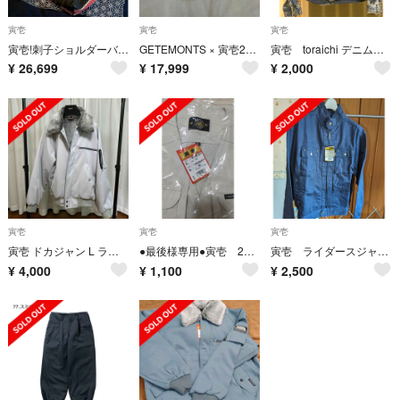
寅壱
寅壱
寅壱
寅壱!刺子ショルダーバッグ！PREMIUM!
GETEMONTS × 寅壱2530-147=ペンキ寅壱
寅壱 toraichi デニムジャケット
¥
26,699
¥
17,999
¥
2,000
寅壱
寅壱
寅壱
寅壱 ドカジャン L ライト系グレー 値下げ
●最後様専用●寅壱 2530−611 アーミーベスト
寅壱 ライダースジャケット3L 3942-554 ネイビー
¥
4,000
¥
1,100
¥
2,500