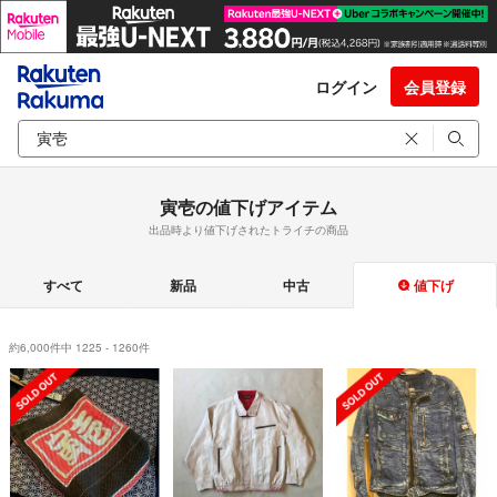
ログイン
会員登録
寅壱の値下げアイテム
出品時より値下げされたトライチの商品
すべて
新品
中古
値下げ
約6,000件中 1225 - 1260件