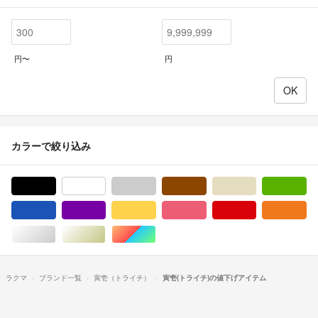
円〜
円
カラーで絞り込み
ブラック/黒色系
ホワイト/白色系
グレー/灰色系
ブラウン/茶色系
ベージュ系
グ
ブルー・ネイビー/青色系
パープル/紫色系
イエロー/黄色系
ピンク/桃色系
レッド/赤色系
オ
シルバー/銀色系
ゴールド/金色系
マルチカラー
ラクマ
ブランド一覧
寅壱（トライチ）
寅壱(トライチ)の値下げアイテム