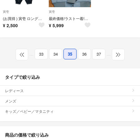
寅壱
寅壱
(お買得 ) 寅壱 ロングニッカ
最終価格!ラスト一着!Mサイズ!寅壱ドカジャン グレー
¥
2,500
¥
5,999
…
33
34
35
36
37
…
タイプで絞り込み
レディース
メンズ
キッズ／ベビー／マタニティ
商品の価格で絞り込み