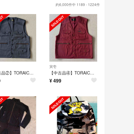
約6,000件中 1189 - 1224件
寅壱
【中古品②】TORAICHI 寅壱 スーパー制電 ベストL 作業着
【中古品④】TORAICHI 寅壱 スーパー制電 ベストL 作業着
9
¥
499