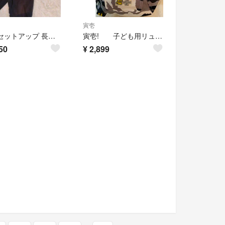
寅壱
寅壱 セットアップ 長袖 M ブラック 作業着
寅壱! 子ども用リュック
50
¥
2,899