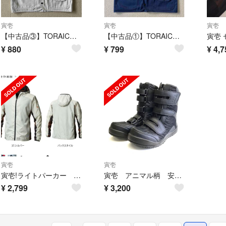
寅壱
寅壱
寅壱
【中古品③】TORAICHI 寅壱 スーパー制電 ベストL 作業着
【中古品①】TORAICHI 寅壱 スーパー制電 ベストL 2530 作業着
¥
880
¥
799
¥
4,7
寅壱
寅壱
寅壱!ライトパーカー LL シルバー
寅壱 アニマル柄 安全靴
¥
2,799
¥
3,200