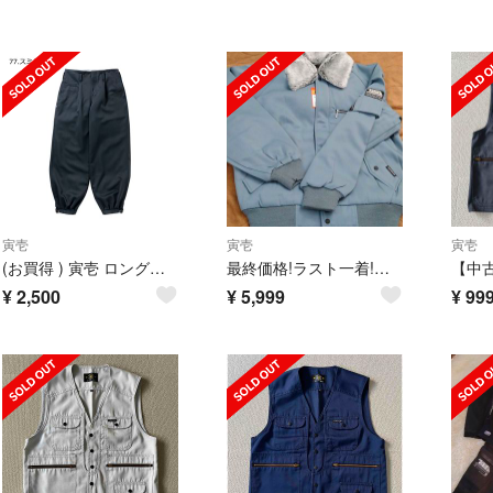
寅壱
寅壱
寅壱
(お買得 ) 寅壱 ロングニッカ
最終価格!ラスト一着!Mサイズ!寅壱ドカジャン グレー
¥
2,500
¥
5,999
¥
99