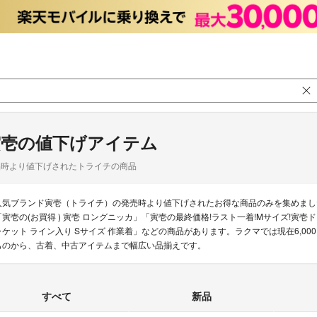
寅壱の値下げアイテム
品時より値下げされたトライチの商品
人気ブランド寅壱（トライチ）の発売時より値下げされたお得な商品のみを集めまし
「寅壱の(お買得 ) 寅壱 ロングニッカ」「寅壱の最終価格!ラスト一着!Mサイズ!寅
ャケット ライン入り Sサイズ 作業着」などの商品があります。ラクマでは現在6,0
ものから、古着、中古アイテムまで幅広い品揃えです。
すべて
新品