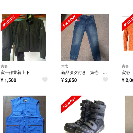
寅壱
寅壱
寅壱
寅一作業着上下
新品タグ付き 寅壱 デニムパンツ☆S
¥
1,500
¥
2,850
¥
2,0