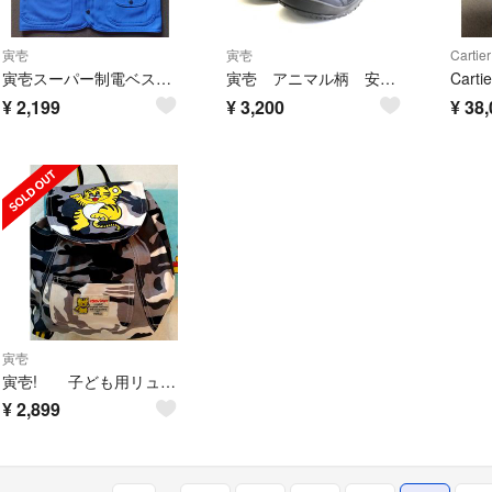
寅壱
寅壱
Cartier
寅壱スーパー制電ベスト2530Mサイズ
寅壱 アニマル柄 安全靴
¥
2,199
¥
3,200
¥
38,
寅壱
寅壱! 子ども用リュック
¥
2,899