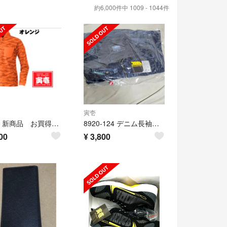
約6,000件中 1009 - 1044件
寅壱
寅壱 新商品 お買得 5968 迷彩柄 長袖ポロシャツ オレンジLL
8920-124 デニム長袖ブルゾ
00
¥
3,800