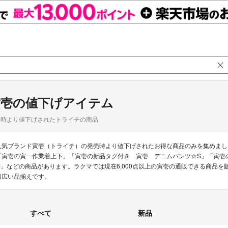
寅壱の値下げアイテム
品時より値下げされたトライチの商品
人気ブランド寅壱（トライチ）の発売時より値下げされたお得な商品のみを集めまし
「寅壱の寅一作業着上下」「寅壱の新品タグ付き 寅壱 デニムパンツ☆S」「寅壱の未使用品
M」などの商品があります。ラクマでは現在6,000点以上の寅壱の通販できる商品を
幅広い品揃えです。
すべて
新品