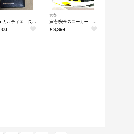
寅壱
Cartier カルティエ 長財布 札入れ サントス 二つ折り 黒 ブラック
寅壱!安全スニーカー 26'0 ブラック
000
¥
3,399