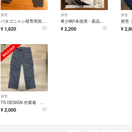
寅壱
寅壱
寅壱
パタゴニャン様専用寅壱 超超ロング82 寅壱謹製ニッカポッカ 作業着 中古
希少柄‼️未使用・新品！寅壱 鯉口シャツ 長袖 龍×兜 LL
¥
1,620
¥
2,200
¥
2,8
寅壱
TS DESIGN 作業着 下 S
¥
2,000