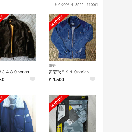
約6,000件中 3565 - 3600件
寅壱
寅壱🐯３４８０series ブルゾン黒M 古着(きれい)
寅壱🐅８９１０seriesデニムセットアップ古着
80
¥
4,500