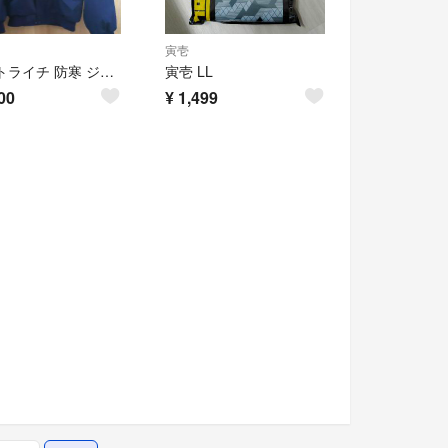
寅壱
寅壱 トライチ 防寒 ジャンパー
寅壱 LL
00
¥
1,499